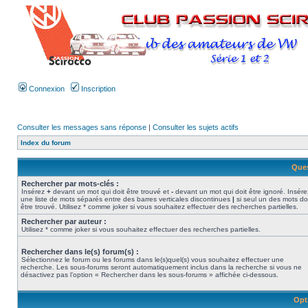
Connexion
Inscription
Consulter les messages sans réponse
|
Consulter les sujets actifs
Index du forum
Ques
Rechercher par mots-clés :
Insérez
+
devant un mot qui doit être trouvé et
-
devant un mot qui doit être ignoré. Insére
une liste de mots séparés entre des barres verticales discontinues
|
si seul un des mots do
être trouvé. Utilisez * comme joker si vous souhaitez effectuer des recherches partielles.
Rechercher par auteur :
Utilisez * comme joker si vous souhaitez effectuer des recherches partielles.
Rechercher dans le(s) forum(s) :
Sélectionnez le forum ou les forums dans le(s)quel(s) vous souhaitez effectuer une
recherche. Les sous-forums seront automatiquement inclus dans la recherche si vous ne
désactivez pas l’option « Rechercher dans les sous-forums » affichée ci-dessous.
Opt