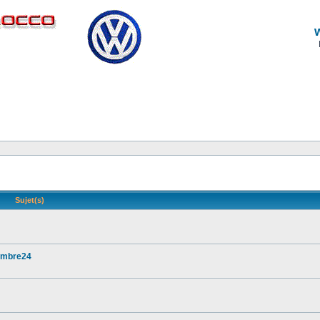
Sujet(s)
vembre24