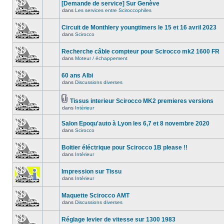
[Demande de service] Sur Genève
dans
Les services entre Sciroccophiles
Circuit de Monthlery youngtimers le 15 et 16 avril 2023
dans
Scirocco
Recherche câble compteur pour Scirocco mk2 1600 FR
dans
Moteur / échappement
60 ans Albi
dans
Discussions diverses
Tissus interieur Scirocco MK2 premieres versions
dans
Intérieur
Salon Epoqu'auto à Lyon les 6,7 et 8 novembre 2020
dans
Scirocco
Boitier éléctrique pour Scirocco 1B please !!
dans
Intérieur
Impression sur Tissu
dans
Intérieur
Maquette Scirocco AMT
dans
Discussions diverses
Réglage levier de vitesse sur 1300 1983