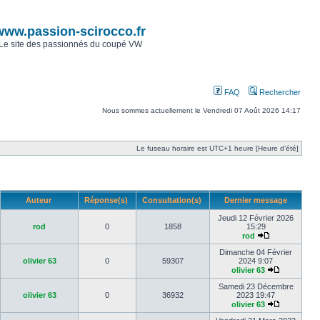
www.passion-scirocco.fr
Le site des passionnés du coupé VW
FAQ
Rechercher
Nous sommes actuellement le Vendredi 07 Août 2026 14:17
Le fuseau horaire est UTC+1 heure [Heure d’été]
Auteur
Réponse(s)
Consultation(s)
Dernier message
Jeudi 12 Février 2026
rod
0
1858
15:29
rod
Dimanche 04 Février
olivier 63
0
59307
2024 9:07
olivier 63
Samedi 23 Décembre
olivier 63
0
36932
2023 19:47
olivier 63