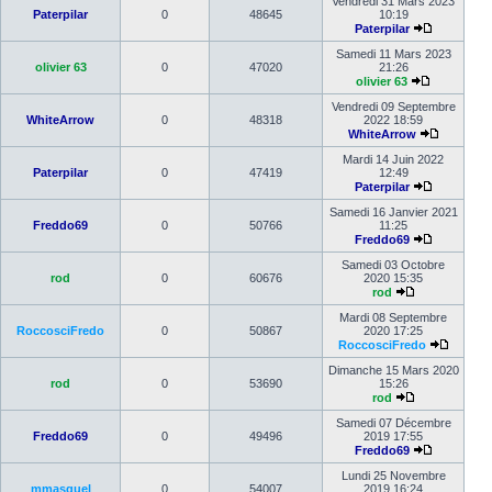
Vendredi 31 Mars 2023
Paterpilar
0
48645
10:19
Paterpilar
Samedi 11 Mars 2023
olivier 63
0
47020
21:26
olivier 63
Vendredi 09 Septembre
WhiteArrow
0
48318
2022 18:59
WhiteArrow
Mardi 14 Juin 2022
Paterpilar
0
47419
12:49
Paterpilar
Samedi 16 Janvier 2021
Freddo69
0
50766
11:25
Freddo69
Samedi 03 Octobre
rod
0
60676
2020 15:35
rod
Mardi 08 Septembre
RoccosciFredo
0
50867
2020 17:25
RoccosciFredo
Dimanche 15 Mars 2020
rod
0
53690
15:26
rod
Samedi 07 Décembre
Freddo69
0
49496
2019 17:55
Freddo69
Lundi 25 Novembre
mmasquel
0
54007
2019 16:24