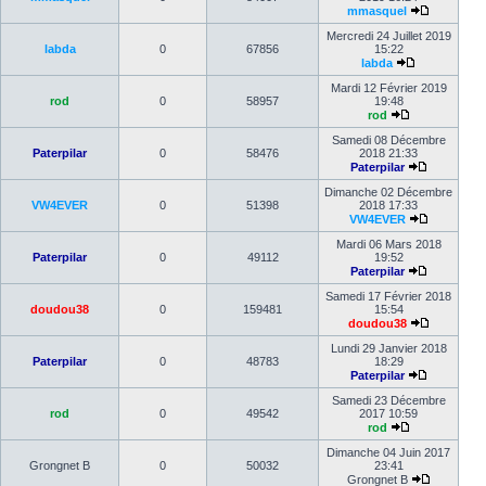
mmasquel
Mercredi 24 Juillet 2019
labda
0
67856
15:22
labda
Mardi 12 Février 2019
rod
0
58957
19:48
rod
Samedi 08 Décembre
Paterpilar
0
58476
2018 21:33
Paterpilar
Dimanche 02 Décembre
VW4EVER
0
51398
2018 17:33
VW4EVER
Mardi 06 Mars 2018
Paterpilar
0
49112
19:52
Paterpilar
Samedi 17 Février 2018
doudou38
0
159481
15:54
doudou38
Lundi 29 Janvier 2018
Paterpilar
0
48783
18:29
Paterpilar
Samedi 23 Décembre
rod
0
49542
2017 10:59
rod
Dimanche 04 Juin 2017
Grongnet B
0
50032
23:41
Grongnet B