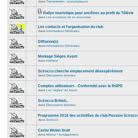
dans
Transmission / pneumatiques
Rallye touristique pour ancêtres au profit du Télévie
dans
Les occasions de se rencontrer
Les contacts et l'organisation du club
dans
Informations Générales
Diffusion(s)
dans
Informations Générales
Montage Sièges Avant
dans
Intérieur
Scirocco cherche emplacement désespérément
dans
Discussions diverses
Comptes utilisateurs - Conformité avec le RGPD
dans
Les "règles" du forum
Scirocco British..
dans
Discussions diverses
Programme 2018 des activitées du club Passion Scirocc
dans
Scirocco
Carbu Weber bruit
dans
Moteur / échappement