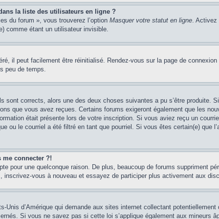
s la liste des utilisateurs en ligne ?
ces du forum », vous trouverez l’option
Masquer votre statut en ligne
. Activez
 comme étant un utilisateur invisible.
é, il peut facilement être réinitialisé. Rendez-vous sur la page de connexion
ns peu de temps.
ils sont corrects, alors une des deux choses suivantes a pu s’être produite. 
tions que vous avez reçues. Certains forums exigeront également que les nouve
ormation était présente lors de votre inscription. Si vous aviez reçu un courri
ou le courriel a été filtré en tant que pourriel. Si vous êtes certain(e) que l
us me connecter ?!
mpte pour une quelconque raison. De plus, beaucoup de forums suppriment pério
cas, inscrivez-vous à nouveau et essayez de participer plus activement aux dis
ts-Unis d’Amérique qui demande aux sites internet collectant potentiellement
rnés. Si vous ne savez pas si cette loi s’applique également aux mineurs âg