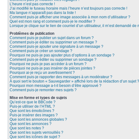
L’heure n’est pas correcte !
J’ai modifié le fuseau horaire mais l’heure n’est toujours pas correcte !
Ma langue n’apparaît pas dans la liste !
Comment puis-je afficher une image associée à mon nom d’utilisateur ?
Quel est mon rang et comment puis-je le modifier ?
Lorsque je clique sur le lien de courriel d’un utilisateur, il m’est demandé de
Problèmes de publication
Comment puis-je publier un sujet dans un forum ?
Comment puis-je éditer ou supprimer un message ?
Comment puis-je ajouter une signature à un message ?
Comment puis-je créer un sondage ?
Pourquoi ne puis-je pas ajouter plus d’options à un sondage ?
Comment puis-je éditer ou supprimer un sondage ?
Pourquoi ne puis-je pas accéder à un forum ?
Pourquoi ne puis-je pas insérer de pièces jointes ?
Pourquoi ai-je reçu un avertissement ?
Comment puis-je rapporter des messages à un modérateur ?
À quoi sert le bouton « Sauvegarder » affiché lors de la rédaction d’un sujet 
Pourquoi mon message a-t-il besoin d’être approuvé ?
Comment puis-je remonter mes sujets ?
Mise en forme et types de sujets
Qu’est-ce que le BBCode ?
Puis-je utiliser de l’HTML ?
Que sont les émoticônes ?
Puis-je insérer des images ?
Que sont les annonces globales ?
Que sont les annonces ?
Que sont les notes ?
Que sont les sujets verrouillés ?
Que sont les icônes de sujet ?