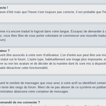
ecte !
heure d’été mais que l’heure n’est toujours pas correcte, il est probable que l’h
sonne n’a encore traduit le logiciel dans votre langue. Essayez de demander à un
, vous êtes libre de vous porter volontaire et commencer une nouvelle traducti
rum).
ateur ?
ent être associés à votre nom d’utilisateur. L’un d’entre eux peut être une im
 statut sur le forum. L’autre type, habituellement une image plus imposante, 
iver ou non les avatars et de décider de la manière dont ils sont mis à disposi
aité désactiver cette fonctionnalité.
quent le nombre de messages que vous avez à votre actif ou identifient certai
 le texte des rangs du forum. Merci de ne pas abuser de ce système en publian
inistrateur abaissera votre compteur de messages.
st demandé de me connecter ?