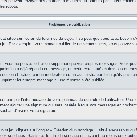
nscrits peuvent envoyer des courriels aux autres utilisateurs par l’intermédiair
es robots.
Problèmes de publication
uat situé sur l’écran du forum ou du sujet. Il se peut que vous ayez besoin d
 sujet. Par exemple : vous pouvez publier de nouveaux sujets, vous pouvez vo
m, vous ne pouvez éditer ou supprimer que vos propres messages. Vous pouve
i quelqu’un a déjà répondu au message, un petit texte situé en dessous du me
’une édition effectuée par un modérateur ou un administrateur, bien qu’ils puissen
 supprimer leur propre message si une réponse a été publiée.
er une par l’intermédiaire de votre panneau de contrôle de l’utilisateur. Une
lement ajouter une signature qui sera insérée à tous vos messages en cochant 
souhait d’insérer votre signature.
ujet, cliquez sur l’onglet « Création d’un sondage », situé en-dessous du form
 des sondages. Saisissez le titre du sondage en incluant au moins deux opti