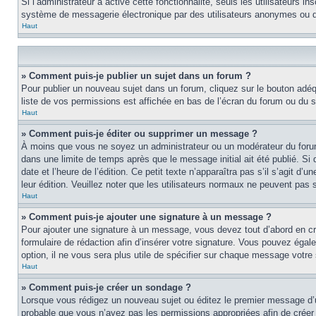
Si l’administrateur a activé cette fonctionnalité, seuls les utilisateurs i
système de messagerie électronique par des utilisateurs anonymes ou d
Haut
» Comment puis-je publier un sujet dans un forum ?
Pour publier un nouveau sujet dans un forum, cliquez sur le bouton adéq
liste de vos permissions est affichée en bas de l’écran du forum ou du
Haut
» Comment puis-je éditer ou supprimer un message ?
À moins que vous ne soyez un administrateur ou un modérateur du foru
dans une limite de temps après que le message initial ait été publié. S
date et l’heure de l’édition. Ce petit texte n’apparaîtra pas s’il s’agit d
leur édition. Veuillez noter que les utilisateurs normaux ne peuvent pas
Haut
» Comment puis-je ajouter une signature à un message ?
Pour ajouter une signature à un message, vous devez tout d’abord en cré
formulaire de rédaction afin d’insérer votre signature. Vous pouvez éga
option, il ne vous sera plus utile de spécifier sur chaque message votre 
Haut
» Comment puis-je créer un sondage ?
Lorsque vous rédigez un nouveau sujet ou éditez le premier message d’un s
probable que vous n’ayez pas les permissions appropriées afin de créer