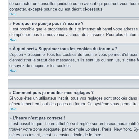
de contacter un conseiller juridique ou un avocat qui pourront vous four
contacter, excepté pour ce qui est décrit ci-dessous.
Haut
» Pourquoi ne puis-je pas m’inscrire ?
Il est possible que le propriétaire du site internet ait banni votre adress
d’empêcher tous les nouveaux visiteurs de s’inscrire. Pour plus d’inform
Haut
» À quoi sert « Supprimer tous les cookies du forum » ?
L’option « Supprimer tous les cookies du forum » vous permet d’effacer
d’enregistrer le statut des messages, s’ils sont lus ou non lus, si cett
essayez de supprimer les cookies.
Haut
» Comment puis-je modifier mes réglages ?
Si vous êtes un utilisateur inscrit, tous vos réglages sont stockés dans 
généralement en haut des pages du forum. Ce système vous permettra de
Haut
» L’heure n’est pas correcte !
Il est possible que l’heure affichée soit réglée sur un fuseau horaire diff
trouver votre zone adéquate, par exemple Londres, Paris, New York, Sydne
n’êtes pas inscrit, c’est l’occasion idéale de le faire.