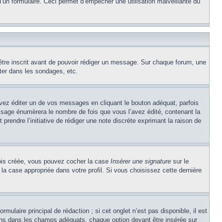
e d’un formulaire. Ceci permet d’empêcher une utilisation malveillante du
’être inscrit avant de pouvoir rédiger un message. Sur chaque forum, une
ter dans les sondages, etc.
z éditer un de vos messages en cliquant le bouton adéquat, parfois
ssage énumèrera le nombre de fois que vous l’avez édité, contenant la
t prendre l’initiative de rédiger une note discrète exprimant la raison de
 fois créée, vous pouvez cocher la case
Insérer une signature
sur le
la case appropriée dans votre profil. Si vous choisissez cette dernière
ulaire principal de rédaction ; si cet onglet n’est pas disponible, il est
ons dans les champs adéquats, chaque option devant être insérée sur