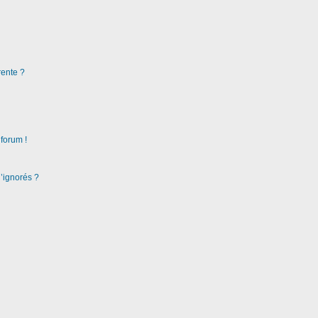
rente ?
 forum !
d’ignorés ?