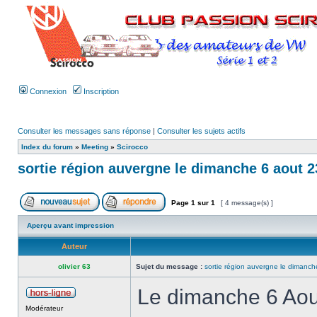
Connexion
Inscription
Consulter les messages sans réponse
|
Consulter les sujets actifs
Index du forum
»
Meeting
»
Scirocco
sortie région auvergne le dimanche 6 aout 2
Page
1
sur
1
[ 4 message(s) ]
Aperçu avant impression
Auteur
olivier 63
Sujet du message :
sortie région auvergne le dimanc
Le dimanche 6 Aou
Modérateur