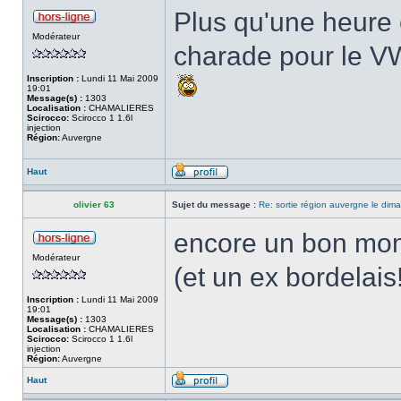
Plus qu'une heure e
Modérateur
charade pour le VW
Inscription :
Lundi 11 Mai 2009
19:01
Message(s) :
1303
Localisation :
CHAMALIERES
Scirocco:
Scirocco 1 1.6l
injection
Région:
Auvergne
Haut
olivier 63
Sujet du message :
Re: sortie région auvergne le di
encore un bon mom
Modérateur
(et un ex bordelais
Inscription :
Lundi 11 Mai 2009
19:01
Message(s) :
1303
Localisation :
CHAMALIERES
Scirocco:
Scirocco 1 1.6l
injection
Région:
Auvergne
Haut