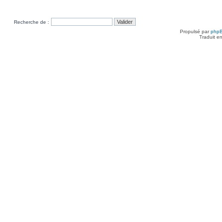
Recherche de :
Propulsé par
php
Traduit e