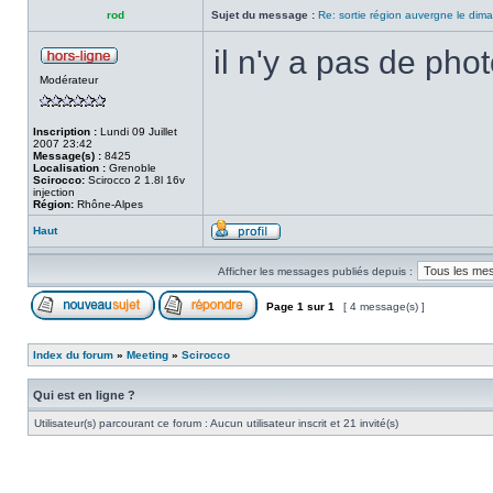
rod
Sujet du message :
Re: sortie région auvergne le di
il n'y a pas de pho
Modérateur
Inscription :
Lundi 09 Juillet
2007 23:42
Message(s) :
8425
Localisation :
Grenoble
Scirocco:
Scirocco 2 1.8l 16v
injection
Région:
Rhône-Alpes
Haut
Afficher les messages publiés depuis :
Page
1
sur
1
[ 4 message(s) ]
Index du forum
»
Meeting
»
Scirocco
Qui est en ligne ?
Utilisateur(s) parcourant ce forum : Aucun utilisateur inscrit et 21 invité(s)