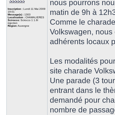
nous pourrons nous
Inscription :
Lundi 11 Mai 2009
matin de 9h à 12h
19:01
Message(s) :
1303
Localisation :
CHAMALIERES
Comme le charade 
Scirocco:
Scirocco 1 1.6l
injection
Région:
Auvergne
Volkswagen, nous 
adhérents locaux p
Les modalités pour
site charade Volks
Une parade (3 tour
entrant dans le thè
demandé pour chaqu
nombre de passager