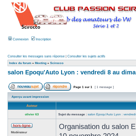
Connexion
Inscription
Consulter les messages sans réponse
|
Consulter les sujets actifs
Index du forum
»
Meeting
»
Scirocco
salon Epoqu'Auto Lyon : vendredi 8 au dim
Page
1
sur
1
[ 1 message ]
Aperçu avant impression
Auteur
olivier 63
Sujet du message :
salon Epoqu'Auto Lyon : vendred
Organisation du salon 
Modérateur
10 novembre 2024