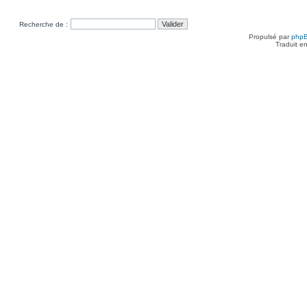
Recherche de :
Propulsé par
php
Traduit e