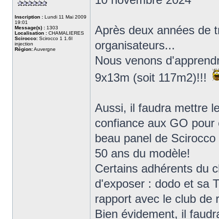
Inscription :
Lundi 11 Mai 2009
19:01
Après deux années de tr
Message(s) :
1303
Localisation :
CHAMALIERES
Scirocco:
Scirocco 1 1.6l
organisateurs...
injection
Région:
Auvergne
Nous venons d'apprendr
9x13m (soit 117m2)!!!
Aussi, il faudra mettre l
confiance aux GO pour c
beau panel de Scirocco (
50 ans du modèle!
Certains adhérents du cl
d'exposer : dodo et sa 
rapport avec le club de r
Bien évidement, il faudr