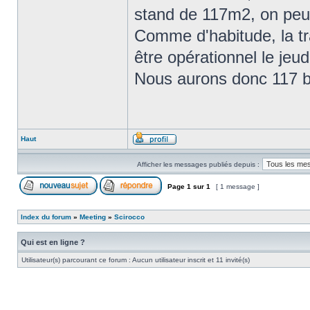
stand de 117m2, on peut
Comme d'habitude, la t
être opérationnel le jeu
Nous aurons donc 117 bi
Haut
Afficher les messages publiés depuis :
Page
1
sur
1
[ 1 message ]
Index du forum
»
Meeting
»
Scirocco
Qui est en ligne ?
Utilisateur(s) parcourant ce forum : Aucun utilisateur inscrit et 11 invité(s)