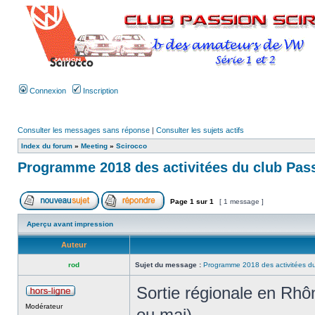
Connexion
Inscription
Consulter les messages sans réponse
|
Consulter les sujets actifs
Index du forum
»
Meeting
»
Scirocco
Programme 2018 des activitées du club Pas
Page
1
sur
1
[ 1 message ]
Aperçu avant impression
Auteur
rod
Sujet du message :
Programme 2018 des activitées du
Sortie régionale en Rhô
Modérateur
ou mai)