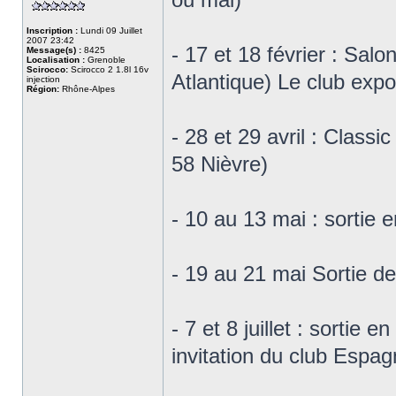
Inscription :
Lundi 09 Juillet
2007 23:42
- 17 et 18 février : Sal
Message(s) :
8425
Localisation :
Grenoble
Scirocco:
Scirocco 2 1.8l 16v
Atlantique) Le club exp
injection
Région:
Rhône-Alpes
- 28 et 29 avril : Class
58 Nièvre)
- 10 au 13 mai : sortie
- 19 au 21 mai Sortie 
- 7 et 8 juillet : sortie
invitation du club Espag