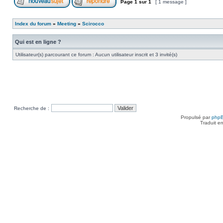
Page
1
sur
1
[ 1 message ]
Index du forum
»
Meeting
»
Scirocco
Qui est en ligne ?
Utilisateur(s) parcourant ce forum : Aucun utilisateur inscrit et 3 invité(s)
Recherche de :
Propulsé par
php
Traduit e