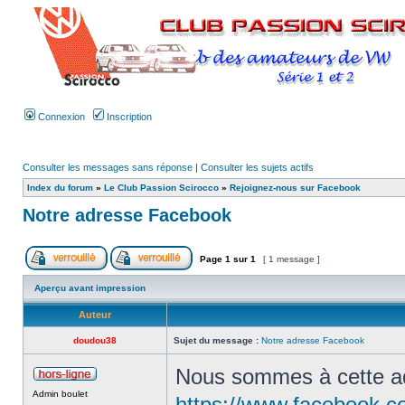
Connexion
Inscription
Consulter les messages sans réponse
|
Consulter les sujets actifs
Index du forum
»
Le Club Passion Scirocco
»
Rejoignez-nous sur Facebook
Notre adresse Facebook
Page
1
sur
1
[ 1 message ]
Aperçu avant impression
Auteur
doudou38
Sujet du message :
Notre adresse Facebook
Nous sommes à cette a
Admin boulet
https://www.facebook.c