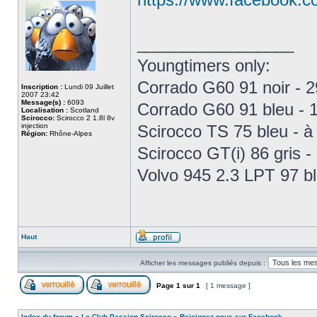
_________________
Youngtimers only:
Corrado G60 91 noir -
Inscription :
Lundi 09 Juillet
2007 23:42
Message(s) :
6093
Corrado G60 91 bleu -
Localisation :
Scotland
Scirocco:
Scirocco 2 1.8l 8v
injection
Scirocco TS 75 bleu - à
Région:
Rhône-Alpes
Scirocco GT(i) 86 gris 
Volvo 945 2.3 LPT 97 b
Haut
Afficher les messages publiés depuis :
Page
1
sur
1
[ 1 message ]
Index du forum
»
Le Club Passion Scirocco
»
Rejoignez-nous sur Facebook