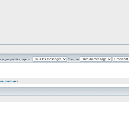
essages publiés depuis :
Trier par
pneumatiques