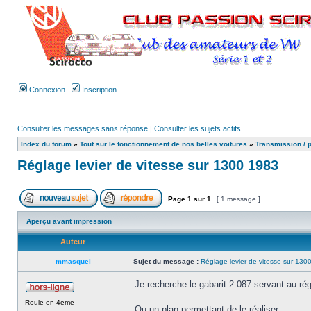
Connexion
Inscription
Consulter les messages sans réponse
|
Consulter les sujets actifs
Index du forum
»
Tout sur le fonctionnement de nos belles voitures
»
Transmission / 
Réglage levier de vitesse sur 1300 1983
Page
1
sur
1
[ 1 message ]
Aperçu avant impression
Auteur
mmasquel
Sujet du message :
Réglage levier de vitesse sur 130
Je recherche le gabarit 2.087 servant au 
Roule en 4eme
Ou un plan permettant de le réaliser ...