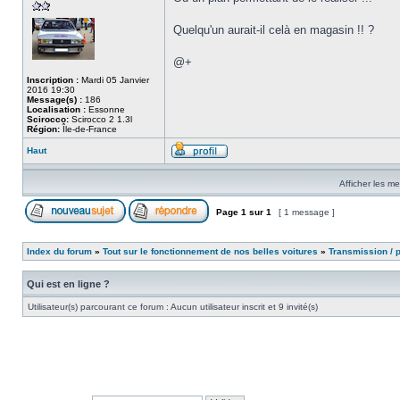
Quelqu'un aurait-il celà en magasin !! ?
@+
Inscription :
Mardi 05 Janvier
2016 19:30
Message(s) :
186
Localisation :
Essonne
Scirocco:
Scirocco 2 1.3l
Région:
Île-de-France
Haut
Afficher les m
Page
1
sur
1
[ 1 message ]
Index du forum
»
Tout sur le fonctionnement de nos belles voitures
»
Transmission / 
Qui est en ligne ?
Utilisateur(s) parcourant ce forum : Aucun utilisateur inscrit et 9 invité(s)