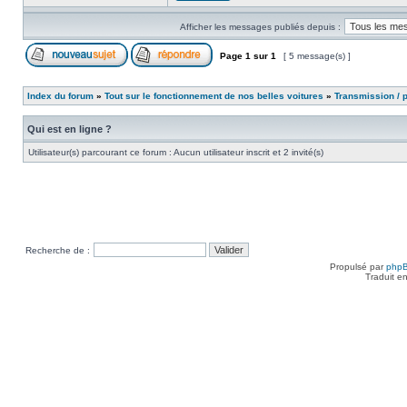
Afficher les messages publiés depuis :
Page
1
sur
1
[ 5 message(s) ]
Index du forum
»
Tout sur le fonctionnement de nos belles voitures
»
Transmission / 
Qui est en ligne ?
Utilisateur(s) parcourant ce forum : Aucun utilisateur inscrit et 2 invité(s)
Recherche de :
Propulsé par
php
Traduit e