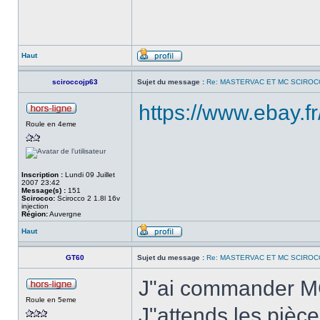
Haut
sciroccojp63
Sujet du message :
Re: MASTERVAC ET MC SCIROC
https://www.ebay.f
Roule en 4eme
Inscription :
Lundi 09 Juillet
2007 23:42
Message(s) :
151
Scirocco:
Scirocco 2 1.8l 16v
injection
Région:
Auvergne
Haut
GT60
Sujet du message :
Re: MASTERVAC ET MC SCIROC
J"ai commander M
Roule en 5eme
J"attends les pièc