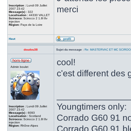
Inscription :
Lundi 09 Juillet
merci
2007 23:42
Message(s) :
322
Localisation :
44330 VALLET
Scirocco:
Scirocco 2 1.8l 8v
injection
Région:
Pays de la Loire
Haut
doudou38
Sujet du message :
Re: MASTERVAC ET MC SCIROC
cool!
Admin boulet
c'est different des 
______________
Youngtimers only:
Inscription :
Lundi 09 Juillet
2007 23:42
Message(s) :
6093
Corrado G60 91 no
Localisation :
Scotland
Scirocco:
Scirocco 2 1.8l 8v
injection
Région:
Rhône-Alpes
Corrado G60 91 b