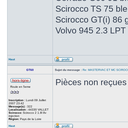
Scirocco TS 75 bleu
Scirocco GT(i) 86 
Volvo 945 2.3 LPT
Haut
GT60
Sujet du message :
Re: MASTERVAC ET MC SCIROC
Pièces non reçues 
Roule en 5eme
Inscription :
Lundi 09 Juillet
2007 23:42
Message(s) :
322
Localisation :
44330 VALLET
Scirocco:
Scirocco 2 1.8l 8v
injection
Région:
Pays de la Loire
Haut