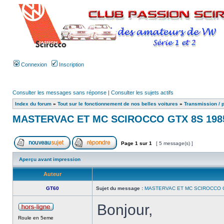
Connexion
Inscription
Consulter les messages sans réponse
|
Consulter les sujets actifs
Index du forum
»
Tout sur le fonctionnement de nos belles voitures
»
Transmission / 
MASTERVAC ET MC SCIROCCO GTX 8S 198
Page
1
sur
1
[ 5 message(s) ]
Aperçu avant impression
Auteur
GT60
Sujet du message :
MASTERVAC ET MC SCIROCCO G
Bonjour,
Roule en 5eme