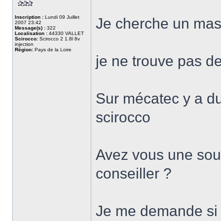
Inscription :
Lundi 09 Juillet
Je cherche un mast
2007 23:42
Message(s) :
322
Localisation :
44330 VALLET
Scirocco:
Scirocco 2 1.8l 8v
injection
Région:
Pays de la Loire
je ne trouve pas d
Sur mécatec y a du
scirocco
Avez vous une sou
conseiller ?
Je me demande si j