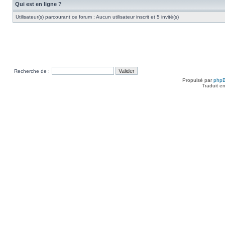
Qui est en ligne ?
Utilisateur(s) parcourant ce forum : Aucun utilisateur inscrit et 5 invité(s)
Recherche de :
Propulsé par
php
Traduit e