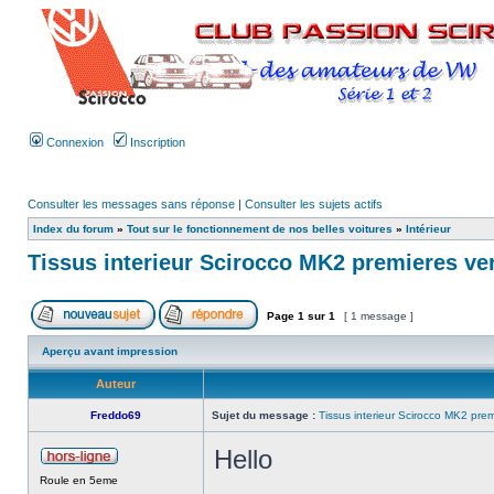
Connexion
Inscription
Consulter les messages sans réponse
|
Consulter les sujets actifs
Index du forum
»
Tout sur le fonctionnement de nos belles voitures
»
Intérieur
Tissus interieur Scirocco MK2 premieres ve
Page
1
sur
1
[ 1 message ]
Aperçu avant impression
Auteur
Freddo69
Sujet du message :
Tissus interieur Scirocco MK2 prem
Hello
Roule en 5eme