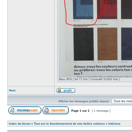
Blau.JPG [ 64.71 Kio | Consulté 51042 fois ]
Haut
Afficher les messages publiés depuis :
Page
1
sur
1
[ 1 message ]
Index du forum
»
Tout sur le fonctionnement de nos belles voitures
»
Intérieur