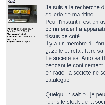
Je suis a la recherche d
sellerie de ma titine
Pour l'instant il est en
commencent a apparaitre
Inscription :
Samedi 17
Octobre 2015 20:49
Message(s) :
280
tissus de coté
Scirocco:
Scirocco 2 1.6l
injection
Région:
Rhône-Alpes
il y a un membre du for
gazelle et refait faire sa
Le societé est Auto sattl
pendant le confinement m
en rade, la societé ne se
catalogue
Quelqu'un sait ou je peu
repris le stock de la soc