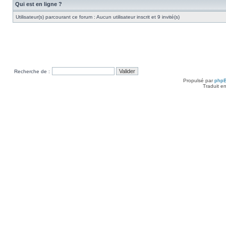
Qui est en ligne ?
Utilisateur(s) parcourant ce forum : Aucun utilisateur inscrit et 9 invité(s)
Recherche de :
Propulsé par
php
Traduit e