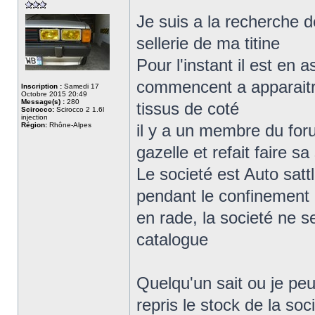
Je suis a la recherche d
sellerie de ma titine
Pour l'instant il est en
commencent a apparaitre
Inscription :
Samedi 17
Octobre 2015 20:49
Message(s) :
280
tissus de coté
Scirocco:
Scirocco 2 1.6l
injection
Région:
Rhône-Alpes
il y a un membre du for
gazelle et refait faire sa
Le societé est Auto sattl
pendant le confinement m
en rade, la societé ne se
catalogue
Quelqu'un sait ou je peu
repris le stock de la soc