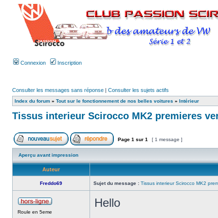
Connexion
Inscription
Consulter les messages sans réponse
|
Consulter les sujets actifs
Index du forum
»
Tout sur le fonctionnement de nos belles voitures
»
Intérieur
Tissus interieur Scirocco MK2 premieres ve
Page
1
sur
1
[ 1 message ]
Aperçu avant impression
Auteur
Freddo69
Sujet du message :
Tissus interieur Scirocco MK2 prem
Hello
Roule en 5eme