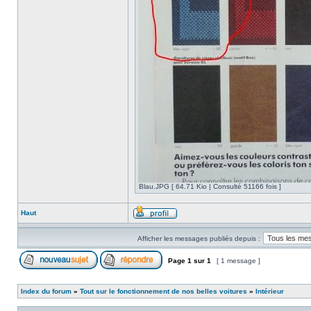
Blau.JPG [ 64.71 Kio | Consulté 51166 fois ]
Haut
Afficher les messages publiés depuis :
Page
1
sur
1
[ 1 message ]
Index du forum
»
Tout sur le fonctionnement de nos belles voitures
»
Intérieur