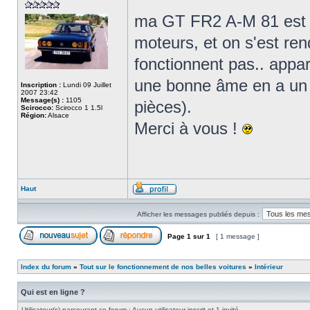
ma GT FR2 A-M 81 est 
moteurs, et on s'est re
fonctionnent pas.. appar
une bonne âme en a un à
Inscription :
Lundi 09 Juillet
2007 23:42
Message(s) :
1105
pièces).
Scirocco:
Scirocco 1 1.5l
Région:
Alsace
Merci à vous !
Haut
Afficher les messages publiés depuis :
Page
1
sur
1
[ 1 message ]
Index du forum
»
Tout sur le fonctionnement de nos belles voitures
»
Intérieur
Qui est en ligne ?
Utilisateur(s) parcourant ce forum : Aucun utilisateur inscrit et 1 invité