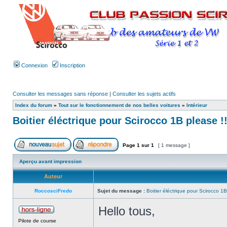
Connexion
Inscription
Consulter les messages sans réponse
|
Consulter les sujets actifs
Index du forum
»
Tout sur le fonctionnement de nos belles voitures
»
Intérieur
Boitier éléctrique pour Scirocco 1B please !
Page
1
sur
1
[ 1 message ]
Aperçu avant impression
Auteur
RoccosciFredo
Sujet du message :
Boitier éléctrique pour Scirocco 1B
Hello tous,
Pilote de course