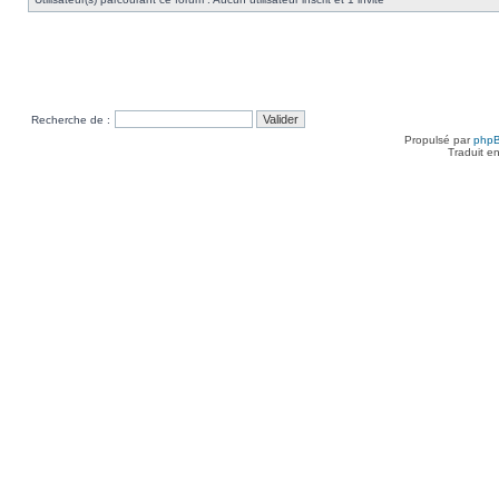
Recherche de :
Propulsé par
php
Traduit e