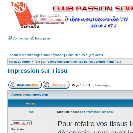
Connexion
Inscription
Consulter les messages sans réponse
|
Consulter les sujets actifs
Index du forum
»
Tout sur le fonctionnement de nos belles voitures
»
Intérieur
Impression sur Tissu
Page
1
sur
1
[ 1 message ]
Aperçu avant impression
Auteur
rod
Sujet du message :
Impression sur Tissu
Pour refaire vos tissus 
Modérateur
désormais, vous avez la 