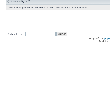
Qui est en ligne ?
Utilisateur(s) parcourant ce forum : Aucun utilisateur inscrit et 8 invité(s)
Recherche de :
Propulsé par
php
Traduit e