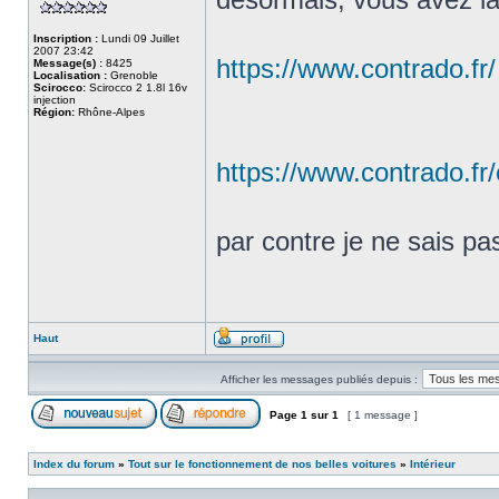
Inscription :
Lundi 09 Juillet
2007 23:42
https://www.contrado.fr/
Message(s) :
8425
Localisation :
Grenoble
Scirocco:
Scirocco 2 1.8l 16v
injection
Région:
Rhône-Alpes
https://www.contrado.fr
par contre je ne sais pas 
Haut
Afficher les messages publiés depuis :
Page
1
sur
1
[ 1 message ]
Index du forum
»
Tout sur le fonctionnement de nos belles voitures
»
Intérieur