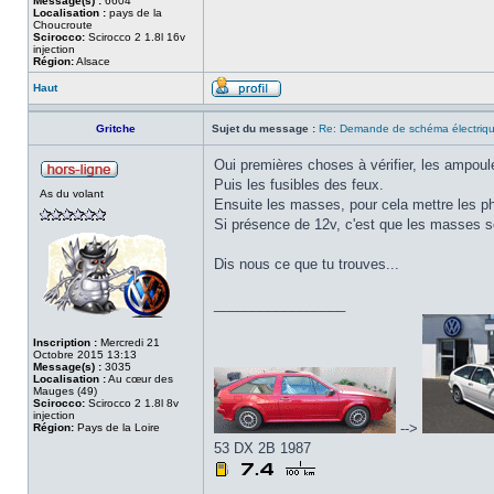
Message(s) :
6604
Localisation :
pays de la
Choucroute
Scirocco:
Scirocco 2 1.8l 16v
injection
Région:
Alsace
Haut
Gritche
Sujet du message :
Re: Demande de schéma électri
Oui premières choses à vérifier, les ampoul
Puis les fusibles des feux.
As du volant
Ensuite les masses, pour cela mettre les pha
Si présence de 12v, c'est que les masses 
Dis nous ce que tu trouves...
_________________
Inscription :
Mercredi 21
Octobre 2015 13:13
Message(s) :
3035
Localisation :
Au cœur des
Mauges (49)
Scirocco:
Scirocco 2 1.8l 8v
injection
-->
Région:
Pays de la Loire
53 DX 2B 1987