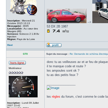
Inscription :
Mercredi 21
-->
Octobre 2015 13:13
Message(s) :
3035
53 DX 2B 1987
Localisation :
Au cœur des
Mauges (49)
Scirocco:
Scirocco 2 1.8l 8v
injection
Région:
Pays de la Loire
Haut
GTII
Sujet du message :
Re: Demande de schéma électri
donc tu as veilleuses av et ar feu de plaqu
il te manque code et route ?
Modérateur
les ampoules sont ok ?
tu as des petits feux ?
_________________
les
règles
du forum, c'est comme le code la 
Inscription :
Lundi 09 Juillet
2007 23:42