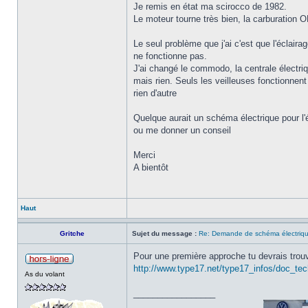
Je remis en état ma scirocco de 1982.
Le moteur tourne très bien, la carburation 
Le seul problème que j'ai c'est que l'éclaira
ne fonctionne pas.
J'ai changé le commodo, la centrale électri
mais rien. Seuls les veilleuses fonctionnent
rien d'autre
Quelque aurait un schéma électrique pour l'
ou me donner un conseil
Merci
A bientôt
Haut
Gritche
Sujet du message :
Re: Demande de schéma électri
Pour une première approche tu devrais trouv
http://www.type17.net/type17_infos/doc_te
As du volant
_________________