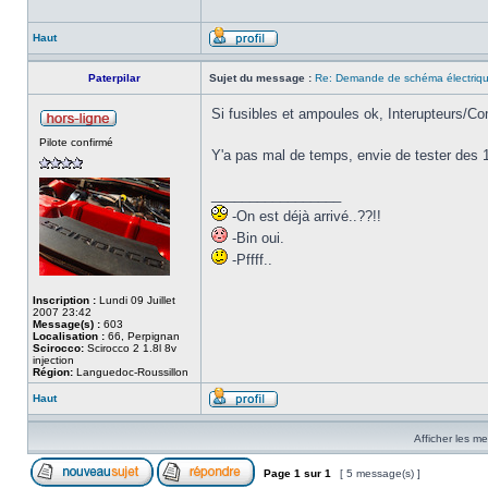
Haut
Paterpilar
Sujet du message :
Re: Demande de schéma électri
Si fusibles et ampoules ok, Interupteurs/
Pilote confirmé
Y'a pas mal de temps, envie de tester des 10
_________________
-On est déjà arrivé..??!!
-Bin oui.
-Pffff..
Inscription :
Lundi 09 Juillet
2007 23:42
Message(s) :
603
Localisation :
66, Perpignan
Scirocco:
Scirocco 2 1.8l 8v
injection
Région:
Languedoc-Roussillon
Haut
Afficher les m
Page
1
sur
1
[ 5 message(s) ]