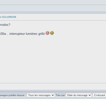
que ECLAIRAGE
Comodos?
0w... interrupteur lumières grillé
essages publiés depuis :
Trier par