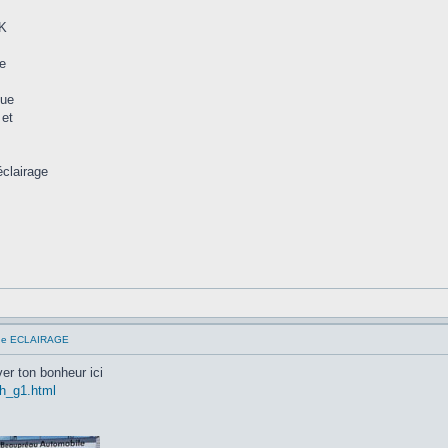
OK
ge
que
 et
éclairage
que ECLAIRAGE
er ton bonheur ici
ch_g1.html