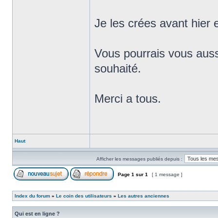
Je les crées avant hier 
Vous pourrais vous auss
souhaité.
Merci a tous.
Haut
Afficher les messages publiés depuis :
Page
1
sur
1
[ 1 message ]
Index du forum
»
Le coin des utilisateurs
»
Les autres anciennes
Qui est en ligne ?