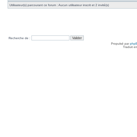
Utilisateur(s) parcourant ce forum : Aucun utilisateur inscrit et 2 invité(s)
Recherche de :
Propulsé par
php
Traduit e