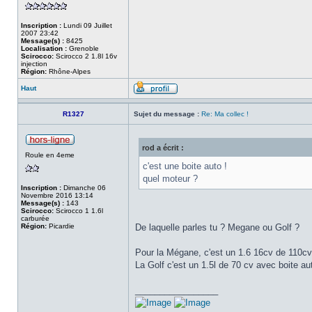
Inscription :
Lundi 09 Juillet
2007 23:42
Message(s) :
8425
Localisation :
Grenoble
Scirocco:
Scirocco 2 1.8l 16v
injection
Région:
Rhône-Alpes
Haut
R1327
Sujet du message :
Re: Ma collec !
rod a écrit :
Roule en 4eme
c'est une boite auto !
quel moteur ?
Inscription :
Dimanche 06
Novembre 2016 13:14
Message(s) :
143
Scirocco:
Scirocco 1 1.6l
carburée
Région:
Picardie
De laquelle parles tu ? Megane ou Golf ?
Pour la Mégane, c'est un 1.6 16cv de 110cv
La Golf c'est un 1.5l de 70 cv avec boite au
_________________