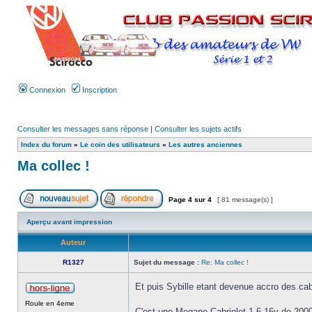
Connexion
Inscription
Consulter les messages sans réponse
|
Consulter les sujets actifs
Index du forum
»
Le coin des utilisateurs
»
Les autres anciennes
Ma collec !
Page
4
sur
4
[ 81 message(s) ]
Aperçu avant impression
Auteur
R1327
Sujet du message :
Re: Ma collec !
Et puis Sybille etant devenue accro des cabs,
Roule en 4eme
C'est une Megane Cabriolet 1.6 16v de 20