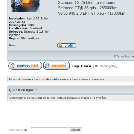
Scirocco TS 75 bleu - à restaurer
Scirocco GT(i) 86 gris - 285000km
Volvo 945 2.3 LPT 97 bleu - 417000km
Inscription :
Lundi 09 Juillet
2007 23:42
Message(s) :
6093
Localisation :
Scotland
Scirocco:
Scirocco 2 1.8l 8v
injection
Région:
Rhône-Alpes
Haut
Afficher les m
Page
4
sur
4
[ 81 message(s) ]
Index du forum
»
Le coin des utilisateurs
»
Les autres anciennes
Qui est en ligne ?
Utilisateur(s) parcourant ce forum : Aucun utilisateur inscrit et 3 invité(s)
Recherche de :