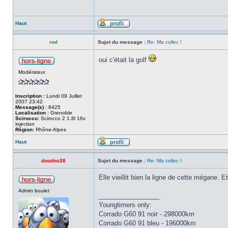
Haut
rod
Sujet du message :
Re: Ma collec !
oui c'était la golf
Modérateur
Inscription :
Lundi 09 Juillet
2007 23:42
Message(s) :
8425
Localisation :
Grenoble
Scirocco:
Scirocco 2 1.8l 16v
injection
Région:
Rhône-Alpes
Haut
doudou38
Sujet du message :
Re: Ma collec !
Elle vieillit bien la ligne de cette mégane. Et
Admin boulet
_________________
Youngtimers only:
Corrado G60 91 noir - 298000km
Corrado G60 91 bleu - 196000km