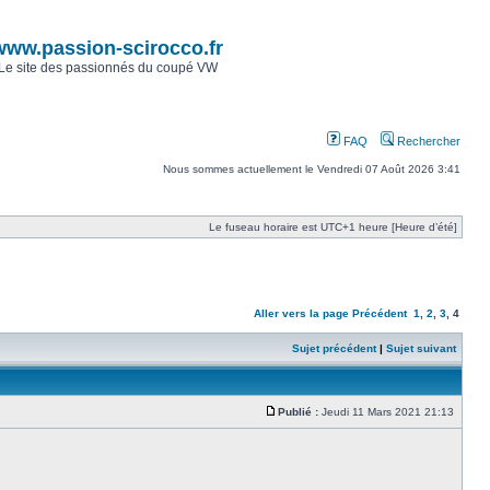
www.passion-scirocco.fr
Le site des passionnés du coupé VW
FAQ
Rechercher
Nous sommes actuellement le Vendredi 07 Août 2026 3:41
Le fuseau horaire est UTC+1 heure [Heure d’été]
Aller vers la page
Précédent
1
,
2
,
3
,
4
Sujet précédent
|
Sujet suivant
Publié :
Jeudi 11 Mars 2021 21:13