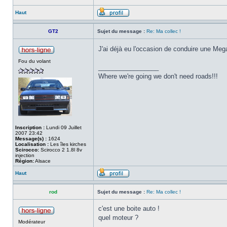
Haut
GT2
Sujet du message :
Re: Ma collec !
J'ai déjà eu l'occasion de conduire une Meg
Fou du volant
_________________
Where we're going we don't need roads!!!
Inscription :
Lundi 09 Juillet
2007 23:42
Message(s) :
1624
Localisation :
Les îles kirches
Scirocco:
Scirocco 2 1.8l 8v
injection
Région:
Alsace
Haut
rod
Sujet du message :
Re: Ma collec !
c'est une boite auto !
quel moteur ?
Modérateur