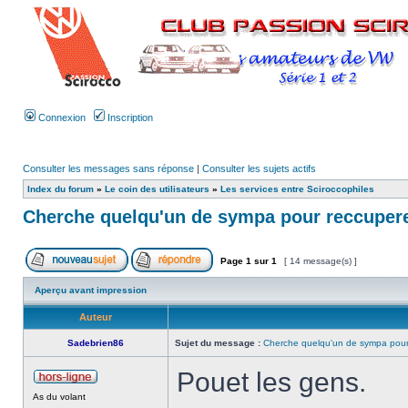
Connexion
Inscription
Consulter les messages sans réponse
|
Consulter les sujets actifs
Index du forum
»
Le coin des utilisateurs
»
Les services entre Sciroccophiles
Cherche quelqu'un de sympa pour reccupere
Page
1
sur
1
[ 14 message(s) ]
Aperçu avant impression
Auteur
Sadebrien86
Sujet du message :
Cherche quelqu'un de sympa pour 
Pouet les gens.
As du volant