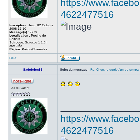
https://www.faceb
4622477516
Inscription :
Jeudi 02 Octobre
2008 17:10
Message(s) :
2779
Localisation :
Proche de
Poitiers
Scirocco:
Scirocco 1 1.6l
carburée
Région:
Poitou-Charentes
Haut
Sadebrien86
Sujet du message :
Re: Cherche quelqu'un de sympa p
As du volant
______________
https://www.faceb
4622477516