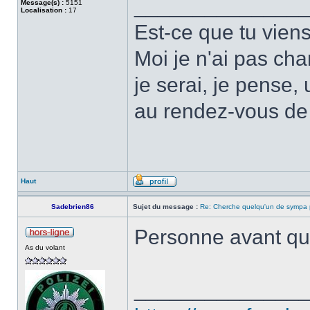
______________
Message(s) :
5151
Localisation :
17
Est-ce que tu vien
Moi je n'ai pas ch
je serai, je pense,
au rendez-vous de
Haut
Sadebrien86
Sujet du message :
Re: Cherche quelqu'un de sympa p
Personne avant qu
As du volant
______________