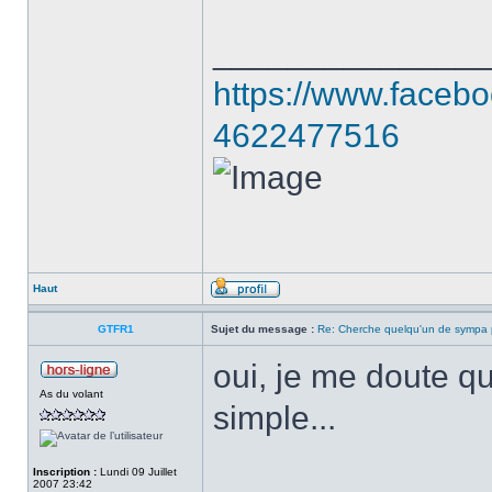
______________
https://www.faceb
4622477516
Haut
GTFR1
Sujet du message :
Re: Cherche quelqu'un de sympa p
oui, je me doute qu
As du volant
simple...
Inscription :
Lundi 09 Juillet
2007 23:42