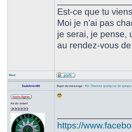
______________
Est-ce que tu vien
Moi je n'ai pas ch
je serai, je pense,
au rendez-vous de
Haut
Sadebrien86
Sujet du message :
Re: Cherche quelqu'un de sympa p
As du volant
______________
https://www.faceb