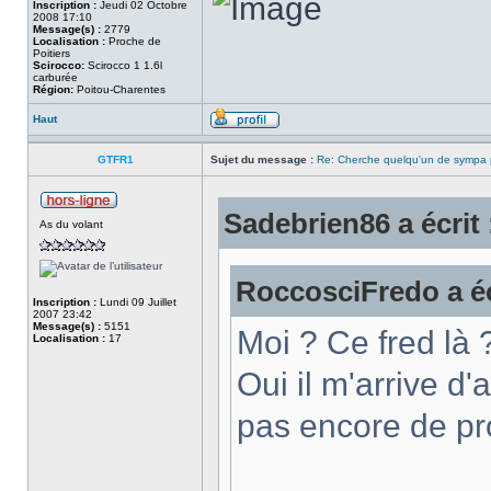
Inscription :
Jeudi 02 Octobre
2008 17:10
Message(s) :
2779
Localisation :
Proche de
Poitiers
Scirocco:
Scirocco 1 1.6l
carburée
Région:
Poitou-Charentes
Haut
GTFR1
Sujet du message :
Re: Cherche quelqu'un de sympa p
Sadebrien86 a écrit 
As du volant
RoccosciFredo a éc
Inscription :
Lundi 09 Juillet
2007 23:42
Message(s) :
5151
Moi ? Ce fred là 
Localisation :
17
Oui il m'arrive d'
pas encore de pr