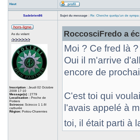
Haut
Sadebrien86
Sujet du message :
Re: Cherche quelqu'un de sympa p
RoccosciFredo a écr
As du volant
Moi ? Ce fred là ?
Oui il m'arrive d'a
encore de prochai
Inscription :
Jeudi 02 Octobre
2008 17:10
C'est toi qui voula
Message(s) :
2779
Localisation :
Proche de
Poitiers
l'avais appelé à 
Scirocco:
Scirocco 1 1.6l
carburée
Région:
Poitou-Charentes
toi, il était parti 