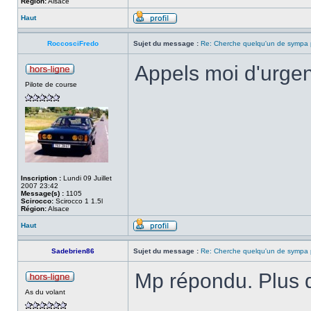
Région:
Alsace
Haut
RoccosciFredo
Sujet du message :
Re: Cherche quelqu'un de sympa p
Appels moi d'urgen
Pilote de course
Inscription :
Lundi 09 Juillet
2007 23:42
Message(s) :
1105
Scirocco:
Scirocco 1 1.5l
Région:
Alsace
Haut
Sadebrien86
Sujet du message :
Re: Cherche quelqu'un de sympa p
Mp répondu. Plus d
As du volant