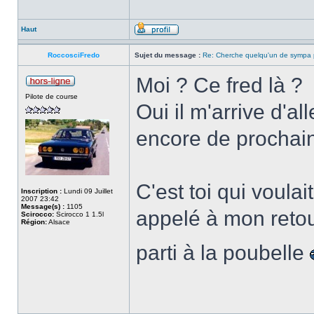
Haut
RoccosciFredo
Sujet du message :
Re: Cherche quelqu'un de sympa p
Moi ? Ce fred là ?
Pilote de course
Oui il m'arrive d'al
encore de prochain
C'est toi qui voulai
Inscription :
Lundi 09 Juillet
2007 23:42
Message(s) :
1105
appelé à mon retour
Scirocco:
Scirocco 1 1.5l
Région:
Alsace
parti à la poubelle