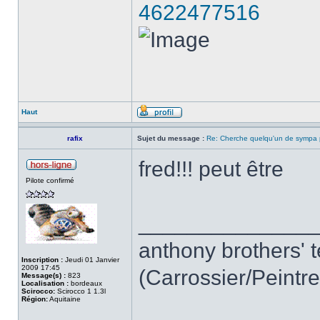
4622477516
Haut
rafix
Sujet du message :
Re: Cherche quelqu'un de sympa p
fred!!! peut être
Pilote confirmé
______________
anthony brothers' 
Inscription :
Jeudi 01 Janvier
2009 17:45
(Carrossier/Peintre
Message(s) :
823
Localisation :
bordeaux
Scirocco:
Scirocco 1 1.3l
Région:
Aquitaine