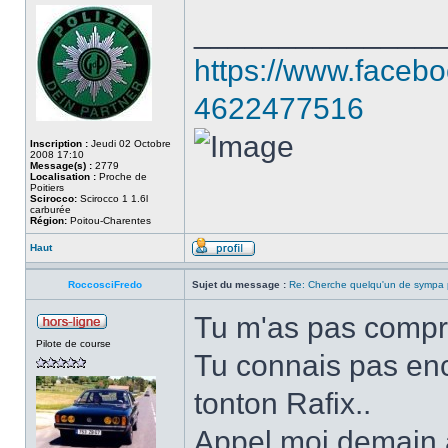
______________
https://www.faceb
4622477516
Inscription :
Jeudi 02 Octobre
2008 17:10
Message(s) :
2779
Localisation :
Proche de
Poitiers
Scirocco:
Scirocco 1 1.6l
carburée
Région:
Poitou-Charentes
Haut
RoccosciFredo
Sujet du message :
Re: Cherche quelqu'un de sympa p
Tu m'as pas comp
Pilote de course
Tu connais pas enc
tonton Rafix..
Appel moi demain