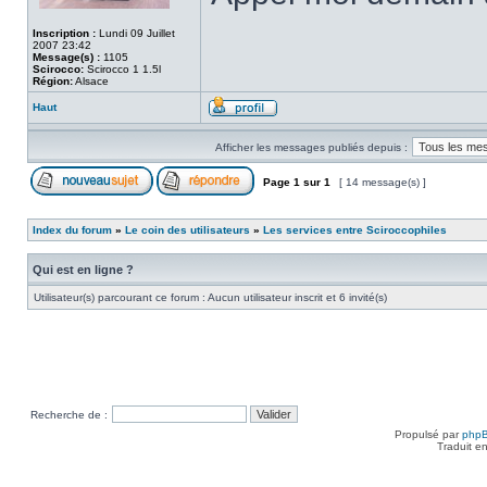
Inscription :
Lundi 09 Juillet
2007 23:42
Message(s) :
1105
Scirocco:
Scirocco 1 1.5l
Région:
Alsace
Haut
Afficher les messages publiés depuis :
Page
1
sur
1
[ 14 message(s) ]
Index du forum
»
Le coin des utilisateurs
»
Les services entre Sciroccophiles
Qui est en ligne ?
Utilisateur(s) parcourant ce forum : Aucun utilisateur inscrit et 6 invité(s)
Recherche de :
Propulsé par
php
Traduit e