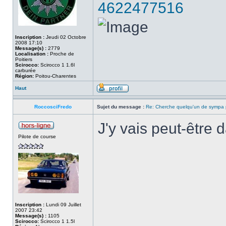
4622477516
Inscription :
Jeudi 02 Octobre
2008 17:10
Message(s) :
2779
Localisation :
Proche de
Poitiers
Scirocco:
Scirocco 1 1.6l
carburée
Région:
Poitou-Charentes
Haut
RoccosciFredo
Sujet du message :
Re: Cherche quelqu'un de sympa p
J'y vais peut-être d
Pilote de course
Inscription :
Lundi 09 Juillet
2007 23:42
Message(s) :
1105
Scirocco:
Scirocco 1 1.5l