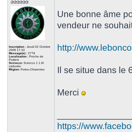
Une bonne âme pou
vendeur ne souhai
http://www.lebonc
Inscription :
Jeudi 02 Octobre
2008 17:10
Message(s) :
2779
Localisation :
Proche de
Poitiers
Scirocco:
Scirocco 1 1.6l
carburée
Il se situe dans le 
Région:
Poitou-Charentes
Merci
______________
https://www.faceb