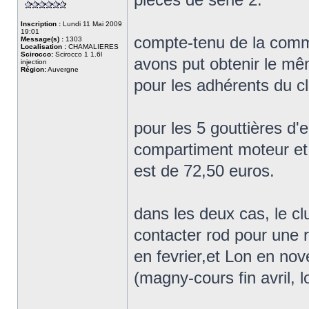
Inscription :
Lundi 11 Mai 2009
19:01
compte-tenu de la comma
Message(s) :
1303
Localisation :
CHAMALIERES
Scirocco:
Scirocco 1 1.6l
avons put obtenir le mê
injection
Région:
Auvergne
pour les adhérents du c
pour les 5 gouttières d'e
compartiment moteur et l'
est de 72,50 euros.
dans les deux cas, le clu
contacter rod pour une 
en fevrier,et Lon en nov
(magny-cours fin avril, l