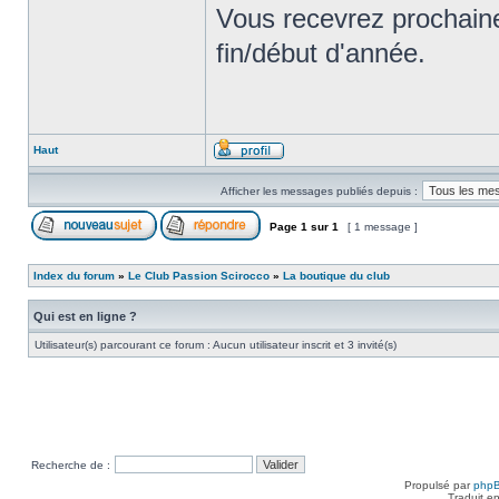
Vous recevrez prochaine
fin/début d'année.
Haut
Afficher les messages publiés depuis :
Page
1
sur
1
[ 1 message ]
Index du forum
»
Le Club Passion Scirocco
»
La boutique du club
Qui est en ligne ?
Utilisateur(s) parcourant ce forum : Aucun utilisateur inscrit et 3 invité(s)
Recherche de :
Propulsé par
php
Traduit e