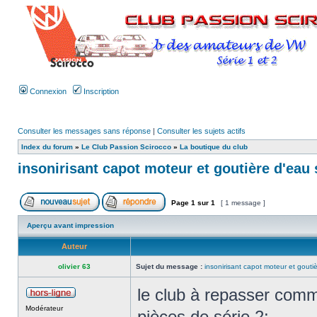
Connexion
Inscription
Consulter les messages sans réponse
|
Consulter les sujets actifs
Index du forum
»
Le Club Passion Scirocco
»
La boutique du club
insonirisant capot moteur et goutière d'eau 
Page
1
sur
1
[ 1 message ]
Aperçu avant impression
Auteur
olivier 63
Sujet du message :
insonirisant capot moteur et gouti
le club à repasser comm
Modérateur
pièces de série 2: