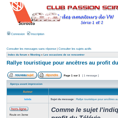
Connexion
Inscription
Consulter les messages sans réponse
|
Consulter les sujets actifs
Index du forum
»
Meeting
»
Les occasions de se rencontrer
Rallye touristique pour ancêtres au profit du
Page
1
sur
1
[ 1 message ]
Aperçu avant impression
Auteur
labda
Sujet du message :
Rallye touristique pour ancêtres au
Comme le sujet l'indiq
Roule en 3eme
profit du Télévie.