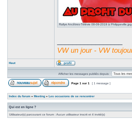
Rallye Ancêtres-Télévie 08-09-2019 à Philippeville.jpg
_________________
VW un jour - VW toujou
Haut
Afficher les messages publiés depuis :
Page
1
sur
1
[ 1 message ]
Index du forum
»
Meeting
»
Les occasions de se rencontrer
Qui est en ligne ?
Utilisateur(s) parcourant ce forum : Aucun utilisateur inscrit et 4 invité(s)