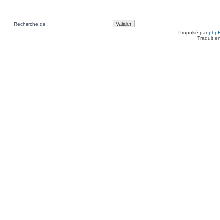
Recherche de :
Propulsé par
php
Traduit e