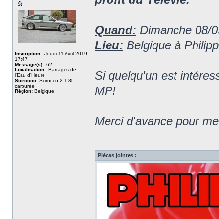
Quand:
Dimanche 08/0
Lieu:
Belgique à Philippe
Inscription :
Jeudi 11 Avril 2019
17:47
Message(s) :
62
Localisation :
Barrages de
Si quelqu'un est intére
l'Eau d'Heure
Scirocco:
Scirocco 2 1.8l
carburée
MP!
Région:
Belgique
Merci d'avance pour me
Pièces jointes :