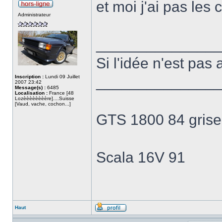
et moi j'ai pas le
Administrateur
______________
Si l'idée n'est pas 
Inscription :
Lundi 09 Juillet
______________
2007 23:42
Message(s) :
6485
Localisation :
France [48
Lozèèèèèèèère]....Suisse
[Vaud, vache, cochon...]
GTS 1800 84 grise
Scala 16V 91
Haut