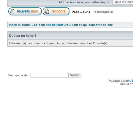
Afficher les messages publiés depuis :
Page
1
sur
1
[ 5 message(s) ]
Index du forum
»
Le coin des utilisateurs
»
Tout ce qui concerne ce site
Qui est en ligne ?
Utilisateur(s) parcourant ce forum : Aucun utilisateur inscrit et 11 invité(s)
Recherche de :
Propulsé par
php
Traduit e