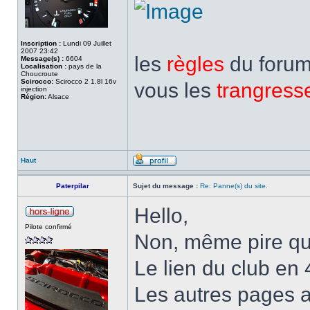
Inscription :
Lundi 09 Juillet
2007 23:42
les
règles
du forum,
Message(s) :
6604
Localisation :
pays de la
Choucroute
Scirocco:
Scirocco 2 1.8l 16v
vous les
trangress
injection
Région:
Alsace
Haut
Paterpilar
Sujet du message :
Re: Panne(s) du site.
Hello,
Pilote confirmé
Non, même pire qu
Le lien du club en
Les autres pages a