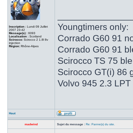
______________
Youngtimers only:
Inscription :
Lundi 09 Juillet
2007 23:42
Message(s) :
6093
Corrado G60 91 no
Localisation :
Scotland
Scirocco:
Scirocco 2 1.8l 8v
injection
Région:
Rhône-Alpes
Corrado G60 91 b
Scirocco TS 75 bleu
Scirocco GT(i) 86 
Volvo 945 2.3 LPT
Haut
madwind
Sujet du message :
Re: Panne(s) du site.