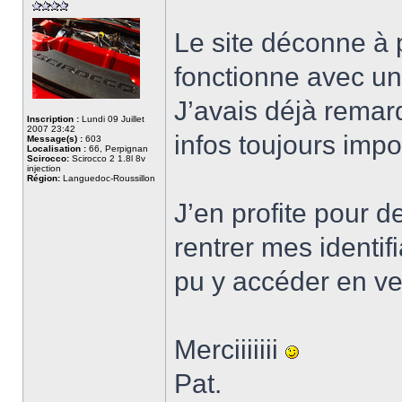
Le site déconne à p
fonctionne avec u
J’avais déjà remar
Inscription :
Lundi 09 Juillet
2007 23:42
infos toujours impo
Message(s) :
603
Localisation :
66, Perpignan
Scirocco:
Scirocco 2 1.8l 8v
injection
Région:
Languedoc-Roussillon
J’en profite pour d
rentrer mes identifi
pu y accéder en v
Merciiiiiii
Pat.