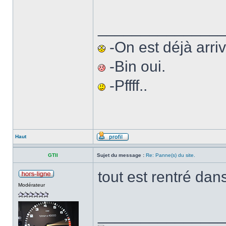
______________
-On est déjà arriv
-Bin oui.
-Pffff..
Haut
GTII
Sujet du message :
Re: Panne(s) du site.
tout est rentré dan
Modérateur
______________