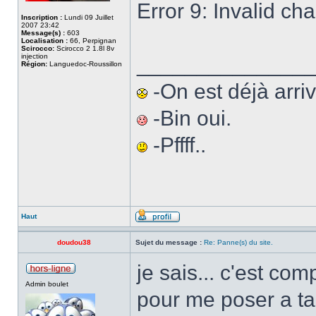
Error 9: Invalid cha
Inscription :
Lundi 09 Juillet
2007 23:42
Message(s) :
603
Localisation :
66, Perpignan
Scirocco:
Scirocco 2 1.8l 8v
injection
______________
Région:
Languedoc-Roussillon
-On est déjà arriv
-Bin oui.
-Pffff..
Haut
doudou38
Sujet du message :
Re: Panne(s) du site.
je sais... c'est co
Admin boulet
pour me poser a t