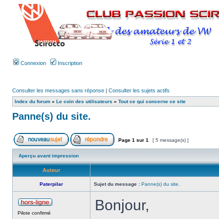
Connexion
Inscription
Consulter les messages sans réponse
|
Consulter les sujets actifs
Index du forum
»
Le coin des utilisateurs
»
Tout ce qui concerne ce site
Panne(s) du site.
Page
1
sur
1
[ 5 message(s) ]
Aperçu avant impression
Auteur
Paterpilar
Sujet du message :
Panne(s) du site.
Bonjour,
Pilote confirmé