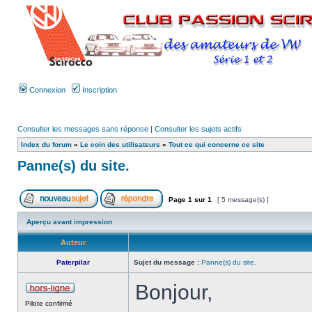
Connexion
Inscription
Consulter les messages sans réponse
|
Consulter les sujets actifs
Index du forum
»
Le coin des utilisateurs
»
Tout ce qui concerne ce site
Panne(s) du site.
Page
1
sur
1
[ 5 message(s) ]
Aperçu avant impression
Auteur
Paterpilar
Sujet du message :
Panne(s) du site.
Bonjour,
Pilote confirmé