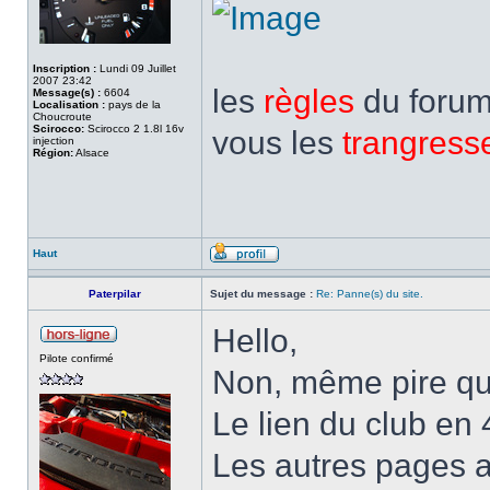
Inscription :
Lundi 09 Juillet
2007 23:42
les
règles
du forum,
Message(s) :
6604
Localisation :
pays de la
Choucroute
Scirocco:
Scirocco 2 1.8l 16v
vous les
trangress
injection
Région:
Alsace
Haut
Paterpilar
Sujet du message :
Re: Panne(s) du site.
Hello,
Pilote confirmé
Non, même pire qu
Le lien du club en
Les autres pages a