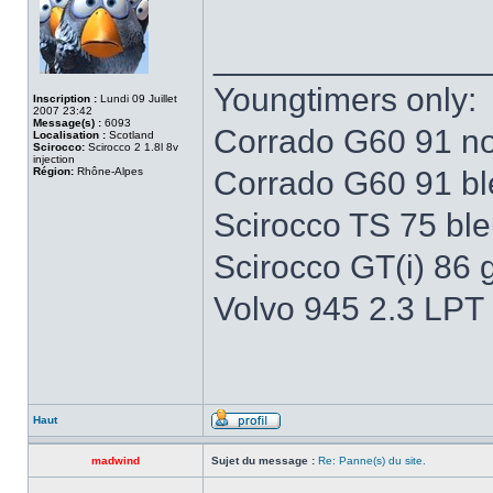
______________
Youngtimers only:
Inscription :
Lundi 09 Juillet
2007 23:42
Message(s) :
6093
Corrado G60 91 no
Localisation :
Scotland
Scirocco:
Scirocco 2 1.8l 8v
injection
Région:
Rhône-Alpes
Corrado G60 91 b
Scirocco TS 75 bleu
Scirocco GT(i) 86 
Volvo 945 2.3 LPT
Haut
madwind
Sujet du message :
Re: Panne(s) du site.