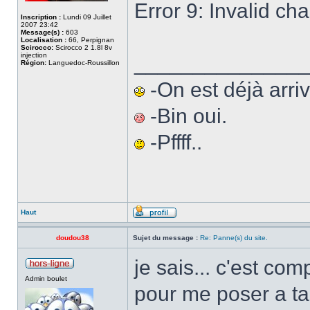
Error 9: Invalid cha
Inscription :
Lundi 09 Juillet
2007 23:42
Message(s) :
603
Localisation :
66, Perpignan
Scirocco:
Scirocco 2 1.8l 8v
injection
______________
Région:
Languedoc-Roussillon
-On est déjà arriv
-Bin oui.
-Pffff..
Haut
doudou38
Sujet du message :
Re: Panne(s) du site.
je sais... c'est co
Admin boulet
pour me poser a t