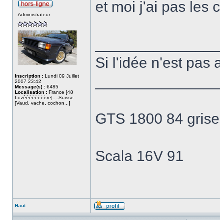
et moi j'ai pas le
Administrateur
______________
Si l'idée n'est pas 
Inscription :
Lundi 09 Juillet
______________
2007 23:42
Message(s) :
6485
Localisation :
France [48
Lozèèèèèèèère]....Suisse
[Vaud, vache, cochon...]
GTS 1800 84 grise
Scala 16V 91
Haut