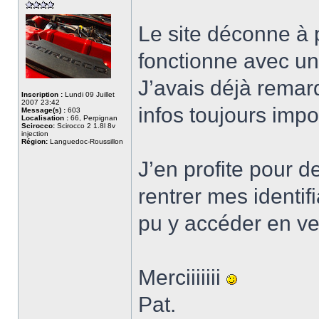
Le site déconne à p
fonctionne avec u
J’avais déjà remar
Inscription :
Lundi 09 Juillet
2007 23:42
infos toujours impo
Message(s) :
603
Localisation :
66, Perpignan
Scirocco:
Scirocco 2 1.8l 8v
injection
Région:
Languedoc-Roussillon
J’en profite pour d
rentrer mes identifi
pu y accéder en v
Merciiiiiii
Pat.