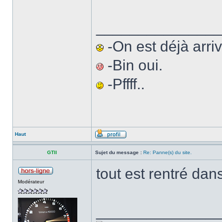
______________
-On est déjà arriv
-Bin oui.
-Pffff..
Haut
GTII
Sujet du message :
Re: Panne(s) du site.
tout est rentré dan
Modérateur
______________