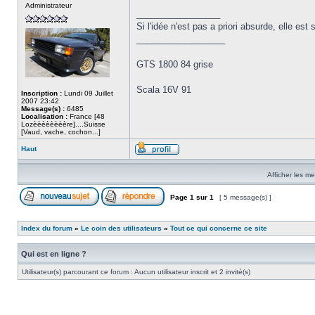
Administrateur
_________________
Si l'idée n'est pas a priori absurde, elle est 
__________________
GTS 1800 84 grise
Scala 16V 91
Inscription :
Lundi 09 Juillet
2007 23:42
Message(s) :
6485
Localisation :
France [48
Lozèèèèèèèère]....Suisse
[Vaud, vache, cochon...]
Haut
Afficher les m
Page
1
sur
1
[ 5 message(s) ]
Index du forum
»
Le coin des utilisateurs
»
Tout ce qui concerne ce site
Qui est en ligne ?
Utilisateur(s) parcourant ce forum : Aucun utilisateur inscrit et 2 invité(s)