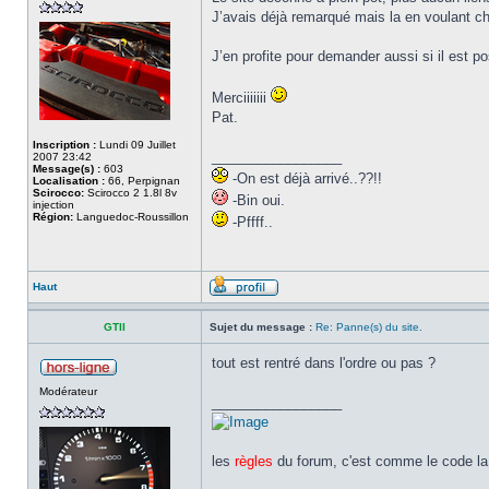
J’avais déjà remarqué mais la en voulant ch
J’en profite pour demander aussi si il est p
Merciiiiiii
Pat.
Inscription :
Lundi 09 Juillet
_________________
2007 23:42
Message(s) :
603
-On est déjà arrivé..??!!
Localisation :
66, Perpignan
Scirocco:
Scirocco 2 1.8l 8v
-Bin oui.
injection
Région:
Languedoc-Roussillon
-Pffff..
Haut
GTII
Sujet du message :
Re: Panne(s) du site.
tout est rentré dans l'ordre ou pas ?
Modérateur
_________________
les
règles
du forum, c'est comme le code la 