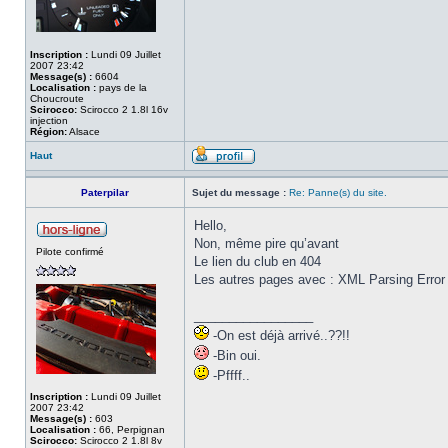
Inscription :
Lundi 09 Juillet
2007 23:42
Message(s) :
6604
Localisation :
pays de la
Choucroute
Scirocco:
Scirocco 2 1.8l 16v
injection
Région:
Alsace
Haut
Paterpilar
Sujet du message :
Re: Panne(s) du site.
Hello,
Non, même pire qu’avant
Pilote confirmé
Le lien du club en 404
Les autres pages avec : XML Parsing Error a
_________________
-On est déjà arrivé..??!!
-Bin oui.
-Pffff..
Inscription :
Lundi 09 Juillet
2007 23:42
Message(s) :
603
Localisation :
66, Perpignan
Scirocco:
Scirocco 2 1.8l 8v