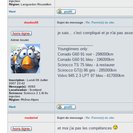
injection
Région:
Languedoc-Roussillon
Haut
doudou38
Sujet du message :
Re: Panne(s) du site.
je sais... c'est compliqué et je n'ai pas a
Admin boulet
_________________
Youngtimers only:
Corrado G60 91 noir - 298000km
Corrado G60 91 bleu - 196000km
Scirocco TS 75 bleu - à restaurer
Scirocco GT(i) 86 gris - 285000km
Volvo 945 2.3 LPT 97 bleu - 417000km
Inscription :
Lundi 09 Juillet
2007 23:42
Message(s) :
6093
Localisation :
Scotland
Scirocco:
Scirocco 2 1.8l 8v
injection
Région:
Rhône-Alpes
Haut
madwind
Sujet du message :
Re: Panne(s) du site.
et moi j'ai pas les compétences