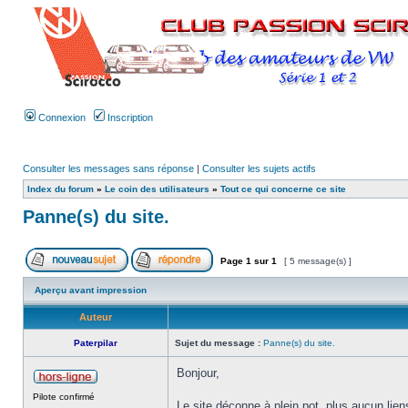
Connexion
Inscription
Consulter les messages sans réponse
|
Consulter les sujets actifs
Index du forum
»
Le coin des utilisateurs
»
Tout ce qui concerne ce site
Panne(s) du site.
Page
1
sur
1
[ 5 message(s) ]
Aperçu avant impression
Auteur
Paterpilar
Sujet du message :
Panne(s) du site.
Bonjour,
Pilote confirmé
Le site déconne à plein pot, plus aucun lie