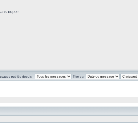
sans espoir.
essages publiés depuis :
Trier par