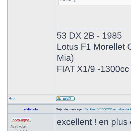
______________
53 DX 2B - 1985
Lotus F1 Morellet 
Mia)
FIAT X1/9 -1300cc
Haut
eddiabolo
Sujet du message :
Re: Une SCIROCCO au rallye du P
excellent ! en plus
As du volant