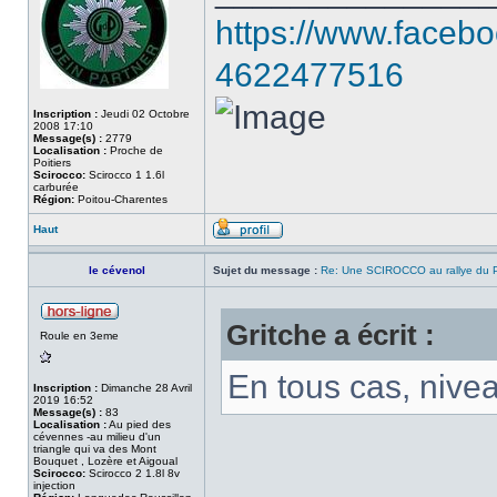
https://www.faceb
4622477516
Inscription :
Jeudi 02 Octobre
2008 17:10
Message(s) :
2779
Localisation :
Proche de
Poitiers
Scirocco:
Scirocco 1 1.6l
carburée
Région:
Poitou-Charentes
Haut
le cévenol
Sujet du message :
Re: Une SCIROCCO au rallye du P
Gritche a écrit :
Roule en 3eme
En tous cas, nive
Inscription :
Dimanche 28 Avril
2019 16:52
Message(s) :
83
Localisation :
Au pied des
cévennes -au milieu d'un
triangle qui va des Mont
Bouquet , Lozère et Aigoual
Scirocco:
Scirocco 2 1.8l 8v
injection