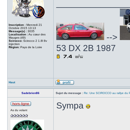
______________
Inscription :
Mercredi 21
Octobre 2015 13:13
Message(s) :
3035
-->
Localisation :
Au cœur des
Mauges (49)
Scirocco:
Scirocco 2 1.8l 8v
injection
53 DX 2B 1987
Région:
Pays de la Loire
Haut
Sadebrien86
Sujet du message :
Re: Une SCIROCCO au rallye du P
Sympa
As du volant
______________