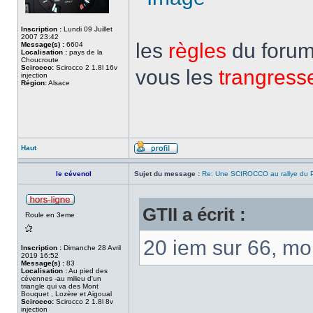
Inscription :
Lundi 09 Juillet
2007 23:42
les
règles
du forum,
Message(s) :
6604
Localisation :
pays de la
Choucroute
Scirocco:
Scirocco 2 1.8l 16v
vous les
trangress
injection
Région:
Alsace
Haut
le cévenol
Sujet du message :
Re: Une SCIROCCO au rallye du P
GTII a écrit :
Roule en 3eme
20 iem sur 66, moi
Inscription :
Dimanche 28 Avril
2019 16:52
Message(s) :
83
Localisation :
Au pied des
cévennes -au milieu d'un
triangle qui va des Mont
Bouquet , Lozère et Aigoual
Scirocco:
Scirocco 2 1.8l 8v
injection