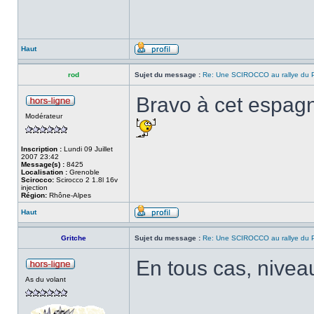
Haut
rod
Sujet du message :
Re: Une SCIROCCO au rallye du P
Bravo à cet espag
Modérateur
Inscription :
Lundi 09 Juillet
2007 23:42
Message(s) :
8425
Localisation :
Grenoble
Scirocco:
Scirocco 2 1.8l 16v
injection
Région:
Rhône-Alpes
Haut
Gritche
Sujet du message :
Re: Une SCIROCCO au rallye du P
En tous cas, nivea
As du volant