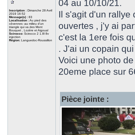
04 au 10/10/21.
Inscription :
Dimanche 28 Avril
Il s'agit d'un rally
2019 16:52
Message(s) :
83
Localisation :
Au pied des
ouvertes , j'y ai pa
cévennes -au milieu d'un
triangle qui va des Mont
Bouquet , Lozère et Aigoual
Scirocco:
Scirocco 2 1.8l 8v
c'est la 1ere fois q
injection
Région:
Languedoc-Roussillon
. J'ai un copain qui 
Voici une photo de 
20eme place sur 66
Pièce jointe :