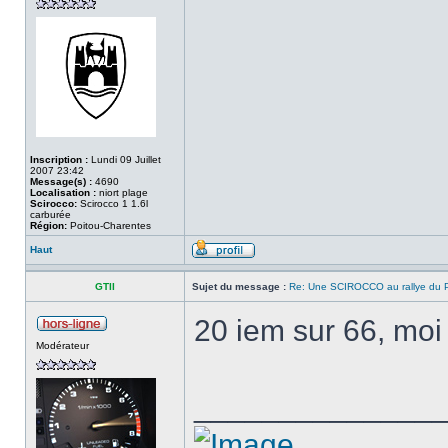
Inscription :
Lundi 09 Juillet
2007 23:42
Message(s) :
4690
Localisation :
niort plage
Scirocco:
Scirocco 1 1.6l
carburée
Région:
Poitou-Charentes
Haut
GTII
Sujet du message :
Re: Une SCIROCCO au rallye du P
20 iem sur 66, moi
Modérateur
______________