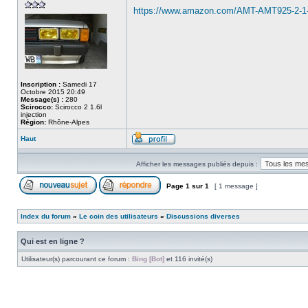
https://www.amazon.com/AMT-AMT925-2-1
Inscription :
Samedi 17
Octobre 2015 20:49
Message(s) :
280
Scirocco:
Scirocco 2 1.6l
injection
Région:
Rhône-Alpes
Haut
Afficher les messages publiés depuis :
Page
1
sur
1
[ 1 message ]
Index du forum
»
Le coin des utilisateurs
»
Discussions diverses
Qui est en ligne ?
Utilisateur(s) parcourant ce forum :
Bing [Bot]
et 116 invité(s)