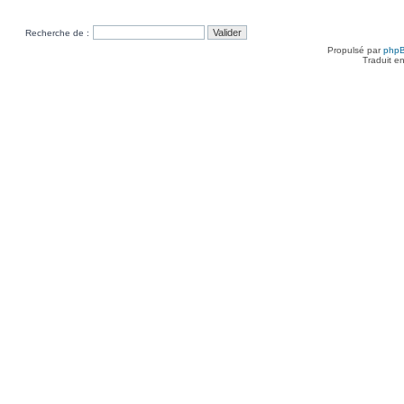
Recherche de :
Propulsé par
php
Traduit e