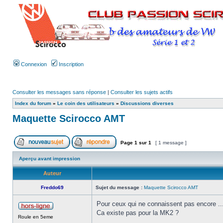
Connexion
Inscription
Consulter les messages sans réponse
|
Consulter les sujets actifs
Index du forum
»
Le coin des utilisateurs
»
Discussions diverses
Maquette Scirocco AMT
Page
1
sur
1
[ 1 message ]
Aperçu avant impression
Auteur
Freddo69
Sujet du message :
Maquette Scirocco AMT
Pour ceux qui ne connaissent pas encore ...
Ca existe pas pour la MK2 ?
Roule en 5eme