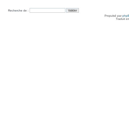
Recherche de :
Propulsé par
php
Traduit e