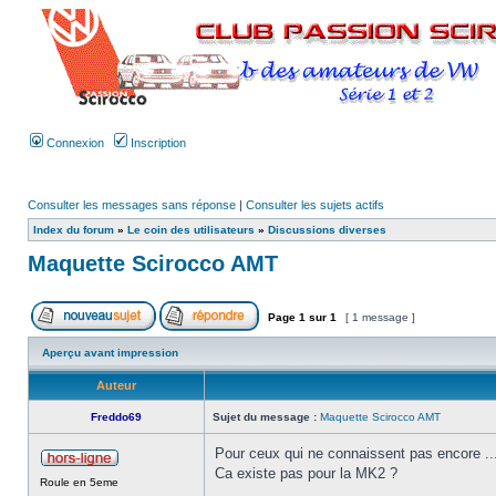
Connexion
Inscription
Consulter les messages sans réponse
|
Consulter les sujets actifs
Index du forum
»
Le coin des utilisateurs
»
Discussions diverses
Maquette Scirocco AMT
Page
1
sur
1
[ 1 message ]
Aperçu avant impression
Auteur
Freddo69
Sujet du message :
Maquette Scirocco AMT
Pour ceux qui ne connaissent pas encore ...
Ca existe pas pour la MK2 ?
Roule en 5eme