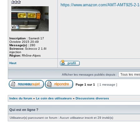
https://www.amazon.com/AMT-AMT925-2-1
Inscription :
Samedi 17
Octobre 2015 20:49
Message(s) :
280
Scirocco:
Scirocco 2 1.6l
injection
Région:
Rhône-Alpes
Haut
Afficher les messages publiés depuis :
Page
1
sur
1
[ 1 message ]
Index du forum
»
Le coin des utilisateurs
»
Discussions diverses
Qui est en ligne ?
Utilisateur(s) parcourant ce forum : Aucun utilisateur inscrit et 29 invité(s)