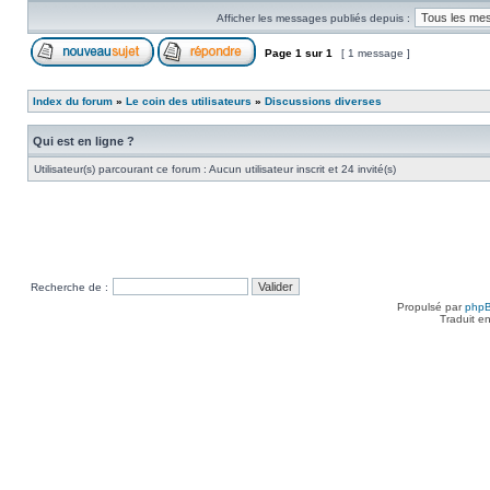
Afficher les messages publiés depuis :
Page
1
sur
1
[ 1 message ]
Index du forum
»
Le coin des utilisateurs
»
Discussions diverses
Qui est en ligne ?
Utilisateur(s) parcourant ce forum : Aucun utilisateur inscrit et 24 invité(s)
Recherche de :
Propulsé par
php
Traduit e