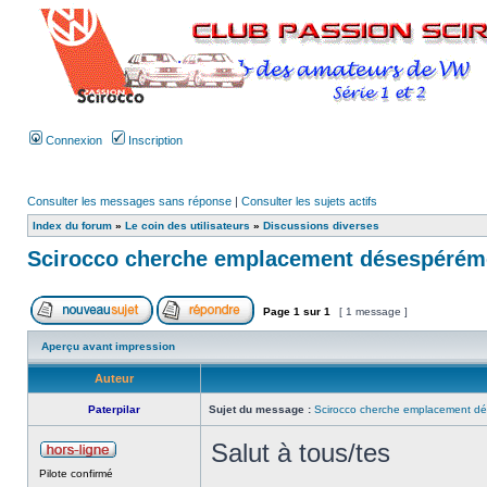
Connexion
Inscription
Consulter les messages sans réponse
|
Consulter les sujets actifs
Index du forum
»
Le coin des utilisateurs
»
Discussions diverses
Scirocco cherche emplacement désespérém
Page
1
sur
1
[ 1 message ]
Aperçu avant impression
Auteur
Paterpilar
Sujet du message :
Scirocco cherche emplacement d
Salut à tous/tes
Pilote confirmé