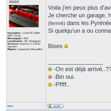
Voila j'en peux plus d'a
Je cherche un garage, 
dans les Pyrénées
(fermé)
Si quelqu'un a ou conna
Inscription :
Lundi 09 Juillet
2007 23:42
Message(s) :
603
Localisation :
66, Perpignan
Scirocco:
Scirocco 2 1.8l 8v
Bises
injection
Région:
Languedoc-Roussillon
_________________
-On est déjà arrivé..??
-Bin oui.
-Pffff..
Haut