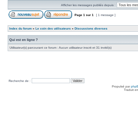
Afficher les messages publiés depuis :
Page
1
sur
1
[ 1 message ]
Index du forum
»
Le coin des utilisateurs
»
Discussions diverses
Qui est en ligne ?
Utilisateur(s) parcourant ce forum : Aucun utilisateur inscrit et 31 invité(s)
Recherche de :
Propulsé par
php
Traduit e