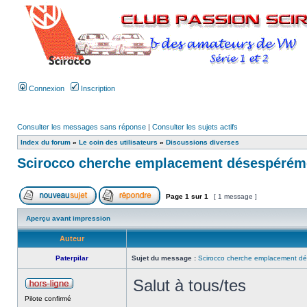
Connexion
Inscription
Consulter les messages sans réponse
|
Consulter les sujets actifs
Index du forum
»
Le coin des utilisateurs
»
Discussions diverses
Scirocco cherche emplacement désespérém
Page
1
sur
1
[ 1 message ]
Aperçu avant impression
Auteur
Paterpilar
Sujet du message :
Scirocco cherche emplacement d
Salut à tous/tes
Pilote confirmé