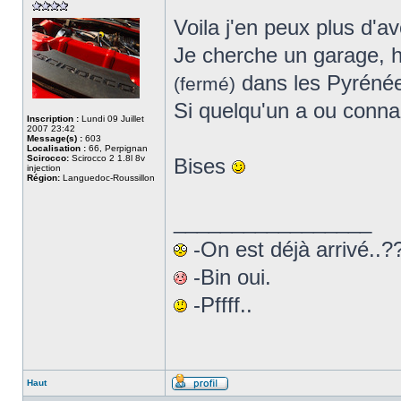
Voila j'en peux plus d'a
Je cherche un garage, 
dans les Pyrénées
(fermé)
Si quelqu'un a ou conna
Inscription :
Lundi 09 Juillet
2007 23:42
Message(s) :
603
Localisation :
66, Perpignan
Scirocco:
Scirocco 2 1.8l 8v
Bises
injection
Région:
Languedoc-Roussillon
_________________
-On est déjà arrivé..??
-Bin oui.
-Pffff..
Haut