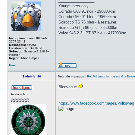
_________________
Youngtimers only:
Corrado G60 91 noir - 298000km
Corrado G60 91 bleu - 196000km
Scirocco TS 75 bleu - à restaurer
Scirocco GT(i) 86 gris - 285000km
Volvo 945 2.3 LPT 97 bleu - 417000km
Inscription :
Lundi 09 Juillet
2007 23:42
Message(s) :
6093
Localisation :
Scotland
Scirocco:
Scirocco 2 1.8l 8v
injection
Région:
Rhône-Alpes
Haut
Sadebrien86
Sujet du message :
Re: Présentation de ma Gtx Belge
Bienvenue
As du volant
_________________
https://www.facebook.com/pages/Volkswag 