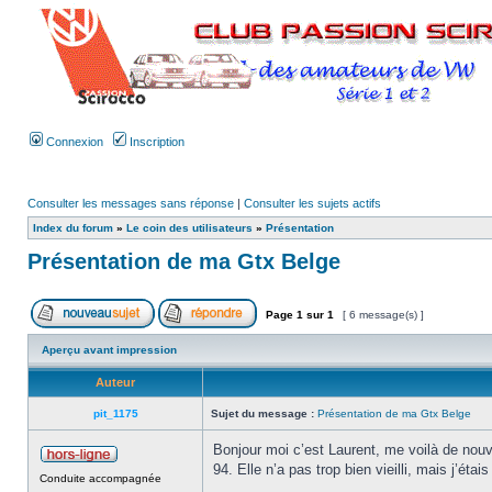
Connexion
Inscription
Consulter les messages sans réponse
|
Consulter les sujets actifs
Index du forum
»
Le coin des utilisateurs
»
Présentation
Présentation de ma Gtx Belge
Page
1
sur
1
[ 6 message(s) ]
Aperçu avant impression
Auteur
pit_1175
Sujet du message :
Présentation de ma Gtx Belge
Bonjour moi c’est Laurent, me voilà de nou
94. Elle n’a pas trop bien vieilli, mais j’étais 
Conduite accompagnée