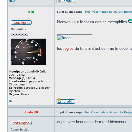
Haut
GTII
Sujet du message :
Re: Présentation de ma Gtx Belge
bienvenu sur le forum des sciroccophiles
Modérateur
_________________
les
règles
du forum, c'est comme le code la 
Inscription :
Lundi 09 Juillet
2007 23:42
Message(s) :
6604
Localisation :
pays de la
Choucroute
Scirocco:
Scirocco 2 1.8l 16v
injection
Région:
Alsace
Haut
doudou38
Sujet du message :
Re: Présentation de ma Gtx Belge
oups avec beaucoup de retard bienvenue
Admin boulet