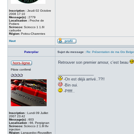
Inscription :
Jeudi 02 Octobre
2008 17:10
Message(s) :
2779
Localisation :
Proche de
Poitiers
Scirocco:
Scirocco 1 1.6l
carburée
Région:
Poitou-Charentes
Haut
Paterpilar
Sujet du message :
Re: Présentation de ma Gtx Belge
Retrouver son premier amour, c’est beau
Pilote confirmé
_________________
-On est déjà arrivé..??!!
-Bin oui.
-Pffff..
Inscription :
Lundi 09 Juillet
2007 23:42
Message(s) :
603
Localisation :
66, Perpignan
Scirocco:
Scirocco 2 1.8l 8v
injection
Région:
Languedoc-Roussillon