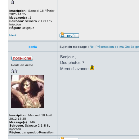
Inscription :
Samedi 15 Février
2025 14:25
Message(s) :
1
Scirocco:
Scirocco 2 1.8l 16v
injection
Région:
Belgique
Haut
sonia
Sujet du message :
Re: Présentation de ma Gtx Belge
Bonjour ,
Des photos ?
Roule en 4eme
Merci d' avance
Inscription :
Mercredi 18 Avril
2012 13:35
Message(s) :
146
Scirocco:
Scirocco 2 1.8l 8v
injection
Région:
Languedoc-Roussillon