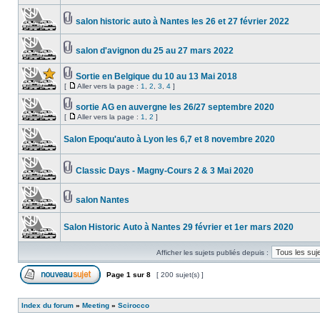
salon historic auto à Nantes les 26 et 27 février 2022
salon d'avignon du 25 au 27 mars 2022
Sortie en Belgique du 10 au 13 Mai 2018
[
Aller vers la page :
1
,
2
,
3
,
4
]
sortie AG en auvergne les 26/27 septembre 2020
[
Aller vers la page :
1
,
2
]
Salon Epoqu'auto à Lyon les 6,7 et 8 novembre 2020
Classic Days - Magny-Cours 2 & 3 Mai 2020
salon Nantes
Salon Historic Auto à Nantes 29 février et 1er mars 2020
Afficher les sujets publiés depuis :
Page
1
sur
8
[ 200 sujet(s) ]
Index du forum
»
Meeting
»
Scirocco