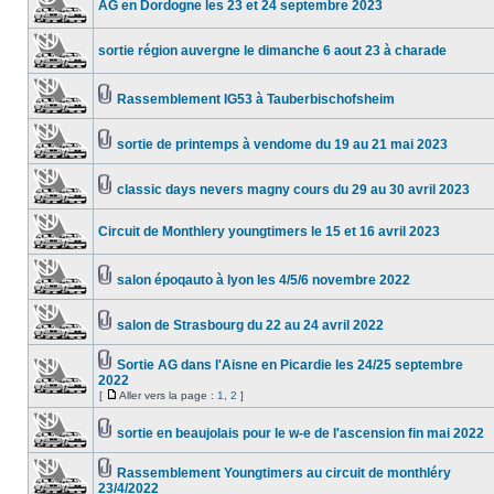
AG en Dordogne les 23 et 24 septembre 2023
sortie région auvergne le dimanche 6 aout 23 à charade
Rassemblement IG53 à Tauberbischofsheim
sortie de printemps à vendome du 19 au 21 mai 2023
classic days nevers magny cours du 29 au 30 avril 2023
Circuit de Monthlery youngtimers le 15 et 16 avril 2023
salon époqauto à lyon les 4/5/6 novembre 2022
salon de Strasbourg du 22 au 24 avril 2022
Sortie AG dans l'Aisne en Picardie les 24/25 septembre
2022
[
Aller vers la page :
1
,
2
]
sortie en beaujolais pour le w-e de l'ascension fin mai 2022
Rassemblement Youngtimers au circuit de monthléry
23/4/2022