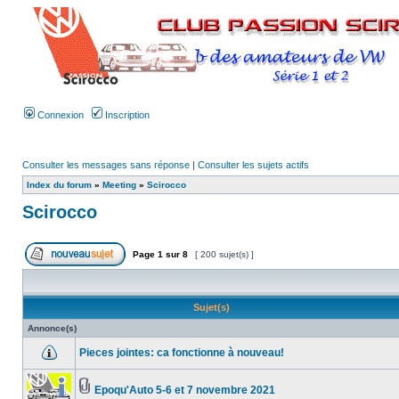
Connexion
Inscription
Consulter les messages sans réponse
|
Consulter les sujets actifs
Index du forum
»
Meeting
»
Scirocco
Scirocco
Page
1
sur
8
[ 200 sujet(s) ]
Sujet(s)
Annonce(s)
Pieces jointes: ca fonctionne à nouveau!
Epoqu'Auto 5-6 et 7 novembre 2021