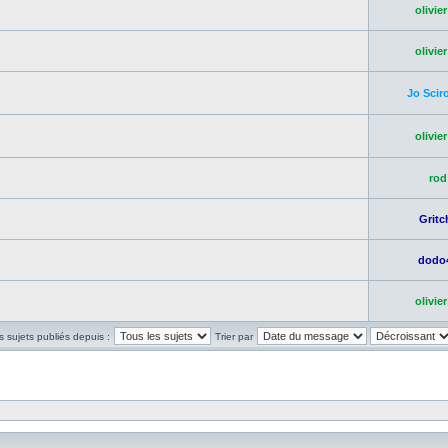
olivier
olivier
Jo Scir
olivier
rod
Gritc
dodo
olivier
es sujets publiés depuis :
Trier par