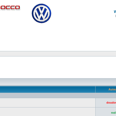
Aute
doudo
rod