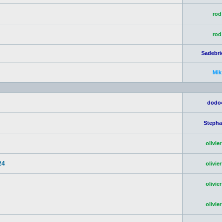
rod
rod
Sadebri
Mik
dodo
Stepha
olivier
24
olivier
olivier
olivier