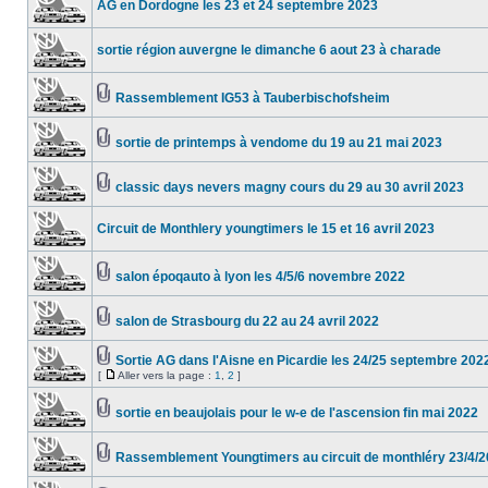
AG en Dordogne les 23 et 24 septembre 2023
sortie région auvergne le dimanche 6 aout 23 à charade
Rassemblement IG53 à Tauberbischofsheim
sortie de printemps à vendome du 19 au 21 mai 2023
classic days nevers magny cours du 29 au 30 avril 2023
Circuit de Monthlery youngtimers le 15 et 16 avril 2023
salon époqauto à lyon les 4/5/6 novembre 2022
salon de Strasbourg du 22 au 24 avril 2022
Sortie AG dans l'Aisne en Picardie les 24/25 septembre 202
[
Aller vers la page :
1
,
2
]
sortie en beaujolais pour le w-e de l'ascension fin mai 2022
Rassemblement Youngtimers au circuit de monthléry 23/4/