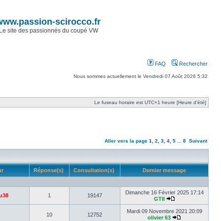
www.passion-scirocco.fr
Le site des passionnés du coupé VW
FAQ
Rechercher
Nous sommes actuellement le Vendredi 07 Août 2026 5:32
Le fuseau horaire est UTC+1 heure [Heure d’été]
Aller vers la page
1
,
2
,
3
,
4
,
5
...
8
Suivant
ur
Réponse(s)
Consultation(s)
Dernier message
Dimanche 16 Février 2025 17:14
u38
1
19147
GTII
Mardi 09 Novembre 2021 20:09
10
12752
olivier 63