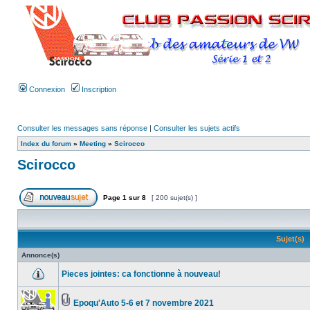
Connexion
Inscription
Consulter les messages sans réponse
|
Consulter les sujets actifs
Index du forum
»
Meeting
»
Scirocco
Scirocco
Page
1
sur
8
[ 200 sujet(s) ]
Sujet(s)
Annonce(s)
Pieces jointes: ca fonctionne à nouveau!
Epoqu'Auto 5-6 et 7 novembre 2021