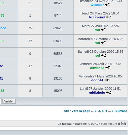
Dimanche 24 Avril 2022 15:43
 63
21
18527
willou57
Jeudi 24 Mars 2022 18:54
 63
1
6744
le cévenol
Mardi 27 Avril 2021 20:26
occo
75
69629
rod
Mercredi 07 Octobre 2020 6:26
 63
32
53496
rod
Samedi 03 Octobre 2020 15:35
0
60538
rod
Vendredi 28 Août 2020 19:48
he
17
22348
olivier 63
Vendredi 27 Mars 2020 10:05
41
8
13166
dodo41
Lundi 27 Janvier 2020 11:51
 63
8
15006
eddiabolo
Aller vers la page
1
,
2
,
3
,
4
,
5
...
8
Suivant
Le fuseau horaire est UTC+1 heure [Heure d’été]