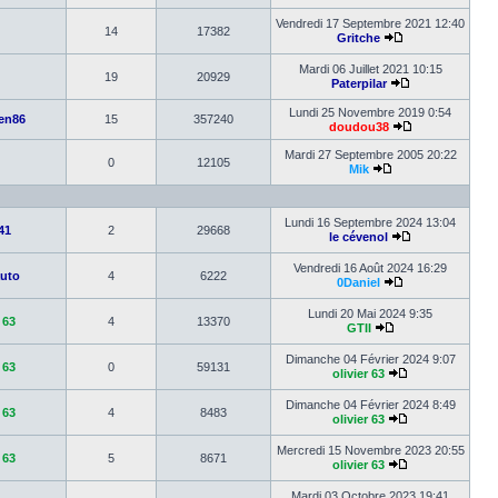
Vendredi 17 Septembre 2021 12:40
14
17382
Gritche
Mardi 06 Juillet 2021 10:15
19
20929
Paterpilar
Lundi 25 Novembre 2019 0:54
en86
15
357240
doudou38
Mardi 27 Septembre 2005 20:22
0
12105
Mik
Lundi 16 Septembre 2024 13:04
41
2
29668
le cévenol
Vendredi 16 Août 2024 16:29
uto
4
6222
0Daniel
Lundi 20 Mai 2024 9:35
 63
4
13370
GTII
Dimanche 04 Février 2024 9:07
 63
0
59131
olivier 63
Dimanche 04 Février 2024 8:49
 63
4
8483
olivier 63
Mercredi 15 Novembre 2023 20:55
 63
5
8671
olivier 63
Mardi 03 Octobre 2023 19:41