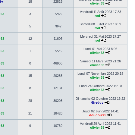
dy
18
22819
olivier 63
Vendredi 11 Août 2023 17:33
 63
3
7263
rod
Samedi 08 Juillet 2023 18:59
2
5
7847
rod
Mercredi 31 Mai 2023 17:27
 63
12
11606
rod
Lundi 01 Mai 2023 8:06
 63
1
7225
olivier 63
Samedi 11 Mars 2023 21:26
 63
0
46955
olivier 63
Lundi 07 Novembre 2022 20:18
 63
15
20285
olivier 63
Lundi 24 Octobre 2022 19:10
 63
8
12131
olivier 63
Dimanche 02 Octobre 2022 16:22
 63
28
30203
6freddy
Jeudi 02 Juin 2022 14:41
 63
21
18420
doudou38
Vendredi 29 Avril 2022 11:41
 63
9
10769
olivier 63