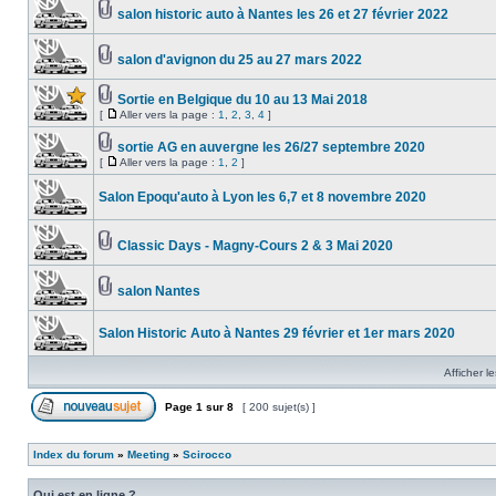
salon historic auto à Nantes les 26 et 27 février 2022
salon d'avignon du 25 au 27 mars 2022
Sortie en Belgique du 10 au 13 Mai 2018
[
Aller vers la page :
1
,
2
,
3
,
4
]
sortie AG en auvergne les 26/27 septembre 2020
[
Aller vers la page :
1
,
2
]
Salon Epoqu'auto à Lyon les 6,7 et 8 novembre 2020
Classic Days - Magny-Cours 2 & 3 Mai 2020
salon Nantes
Salon Historic Auto à Nantes 29 février et 1er mars 2020
Afficher l
Page
1
sur
8
[ 200 sujet(s) ]
Index du forum
»
Meeting
»
Scirocco
Qui est en ligne ?