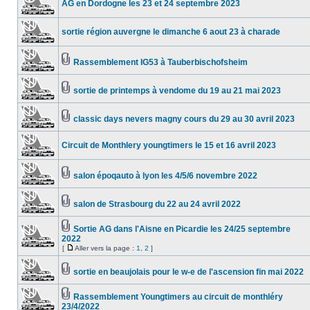
AG en Dordogne les 23 et 24 septembre 2023
sortie région auvergne le dimanche 6 aout 23 à charade
Rassemblement IG53 à Tauberbischofsheim
sortie de printemps à vendome du 19 au 21 mai 2023
classic days nevers magny cours du 29 au 30 avril 2023
Circuit de Monthlery youngtimers le 15 et 16 avril 2023
salon époqauto à lyon les 4/5/6 novembre 2022
salon de Strasbourg du 22 au 24 avril 2022
Sortie AG dans l'Aisne en Picardie les 24/25 septembre
2022
[
Aller vers la page :
1
,
2
]
sortie en beaujolais pour le w-e de l'ascension fin mai 2022
Rassemblement Youngtimers au circuit de monthléry
23/4/2022