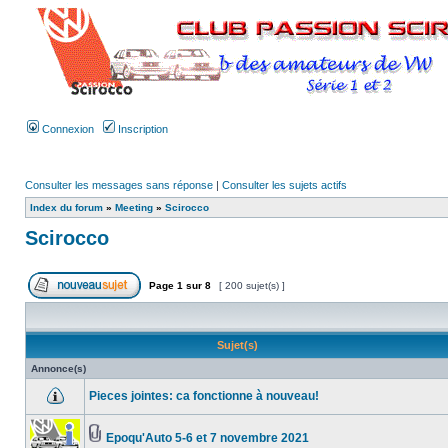
Connexion
Inscription
Consulter les messages sans réponse
|
Consulter les sujets actifs
Index du forum
»
Meeting
»
Scirocco
Scirocco
Page
1
sur
8
[ 200 sujet(s) ]
Sujet(s)
Annonce(s)
Pieces jointes: ca fonctionne à nouveau!
Epoqu'Auto 5-6 et 7 novembre 2021