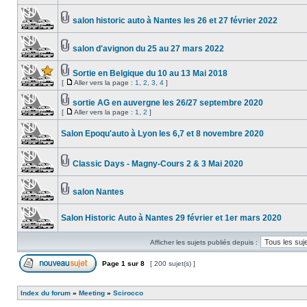
salon historic auto à Nantes les 26 et 27 février 2022
salon d'avignon du 25 au 27 mars 2022
Sortie en Belgique du 10 au 13 Mai 2018
[
Aller vers la page :
1
,
2
,
3
,
4
]
sortie AG en auvergne les 26/27 septembre 2020
[
Aller vers la page :
1
,
2
]
Salon Epoqu'auto à Lyon les 6,7 et 8 novembre 2020
Classic Days - Magny-Cours 2 & 3 Mai 2020
salon Nantes
Salon Historic Auto à Nantes 29 février et 1er mars 2020
Afficher les sujets publiés depuis :
Page
1
sur
8
[ 200 sujet(s) ]
Index du forum
»
Meeting
»
Scirocco