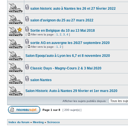
salon historic auto à Nantes les 26 et 27 février 2022
salon d'avignon du 25 au 27 mars 2022
Sortie en Belgique du 10 au 13 Mai 2018
[
Aller vers la page :
1
,
2
,
3
,
4
]
sortie AG en auvergne les 26/27 septembre 2020
[
Aller vers la page :
1
,
2
]
Salon Epoqu'auto à Lyon les 6,7 et 8 novembre 2020
Classic Days - Magny-Cours 2 & 3 Mai 2020
salon Nantes
Salon Historic Auto à Nantes 29 février et 1er mars 2020
Afficher les sujets publiés depuis :
Page
1
sur
8
[ 200 sujet(s) ]
Index du forum
»
Meeting
»
Scirocco