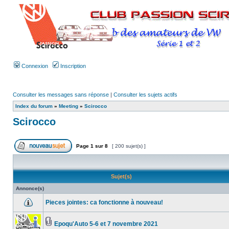
Connexion
Inscription
Consulter les messages sans réponse
|
Consulter les sujets actifs
Index du forum
»
Meeting
»
Scirocco
Scirocco
Page
1
sur
8
[ 200 sujet(s) ]
Sujet(s)
Annonce(s)
Pieces jointes: ca fonctionne à nouveau!
Epoqu'Auto 5-6 et 7 novembre 2021