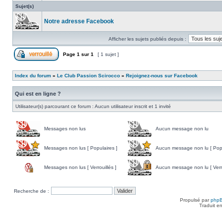
Sujet(s)
Notre adresse Facebook
Afficher les sujets publiés depuis :
Page
1
sur
1
[ 1 sujet ]
Index du forum
»
Le Club Passion Scirocco
»
Rejoignez-nous sur Facebook
Qui est en ligne ?
Utilisateur(s) parcourant ce forum : Aucun utilisateur inscrit et 1 invité
Messages non lus
Aucun message non lu
Messages non lus [ Populaires ]
Aucun message non lu [ Popu
Messages non lus [ Verrouillés ]
Aucun message non lu [ Verro
Recherche de :
Propulsé par
php
Traduit e