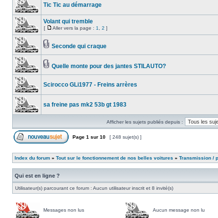
Tic Tic au démarrage
Volant qui tremble
[
Aller vers la page :
1
,
2
]
Seconde qui craque
Quelle monte pour des jantes STILAUTO?
Scirocco GLi1977 - Freins arrères
sa freine pas mk2 53b gt 1983
Afficher les sujets publiés depuis :
Page
1
sur
10
[ 248 sujet(s) ]
Index du forum
»
Tout sur le fonctionnement de nos belles voitures
»
Transmission / 
Qui est en ligne ?
Utilisateur(s) parcourant ce forum : Aucun utilisateur inscrit et 8 invité(s)
Messages non lus
Aucun message non lu