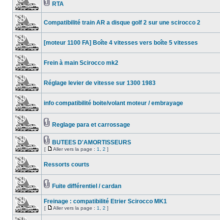
RTA
Compatibilité train AR a disque golf 2 sur une scirocco 2
[moteur 1100 FA] Boîte 4 vitesses vers boîte 5 vitesses
Frein à main Scirocco mk2
Réglage levier de vitesse sur 1300 1983
info compatibilité boite/volant moteur / embrayage
Reglage para et carrossage
BUTEES D'AMORTISSEURS
[
Aller vers la page :
1
,
2
]
Ressorts courts
Fuite différentiel / cardan
Freinage : compatibilité Etrier Scirocco MK1
[
Aller vers la page :
1
,
2
]