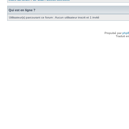
Qui est en ligne ?
Utilisateur(s) parcourant ce forum : Aucun utilisateur inscrit et 1 invité
Propulsé par
php
Traduit e