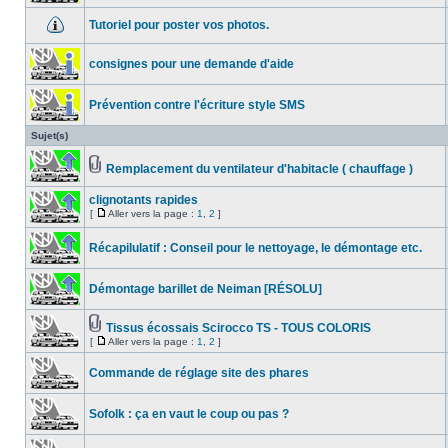
Tutoriel pour poster vos photos.
consignes pour une demande d'aide
Prévention contre l'écriture style SMS
Sujet(s)
Remplacement du ventilateur d'habitacle ( chauffage )
clignotants rapides
[
Aller vers la page :
1
,
2
]
Récapilulatif : Conseil pour le nettoyage, le démontage etc.
Démontage barillet de Neiman [RÉSOLU]
Tissus écossais Scirocco TS - TOUS COLORIS
[
Aller vers la page :
1
,
2
]
Commande de réglage site des phares
Sofolk : ça en vaut le coup ou pas ?