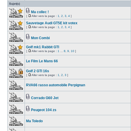
Sujet(s)
Ma collec !
[
Aller vers la page :
1
,
2
,
3
,
4
]
Sauvetage Audi GT5E kit votex
[
Aller vers la page :
1
,
2
,
3
,
4
]
Mon Combi
Golf mk1 Rabbit GTI
[
Aller vers la page :
1
...
8
,
9
,
10
]
Le Film Le Mans 66
Golf 2 GTI 16s
[
Aller vers la page :
1
,
2
,
3
]
RVA66 rasso automobile Perpignan
Corrado G60 Jet
Peugeot 104 zs
Ma Toledo