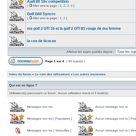
Audi 80 16v competition
[
Aller vers la page :
1
,
2
,
3
,
4
]
Golf G60 Syncro
[
Aller vers la page :
1
,
2
]
ma golf 2 GTI 16 et la golf 2 GTI 8S rouge de ma femme
la cox de ticocox
Afficher les sujets publiés depuis :
Page
1
sur
4
[ 98 sujet(s) ]
Index du forum
»
Le coin des utilisateurs
»
Les autres anciennes
Qui est en ligne ?
Utilisateur(s) parcourant ce forum : Aucun utilisateur inscrit et 6 invité(s)
Messages non lus
Aucun message non lu
Messages non lus [ Populaires ]
Aucun message non lu [ Popu
Messages non lus [ Verrouillés ]
Aucun message non lu [ Verro