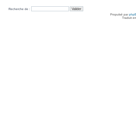
Recherche de :
Propulsé par
php
Traduit e