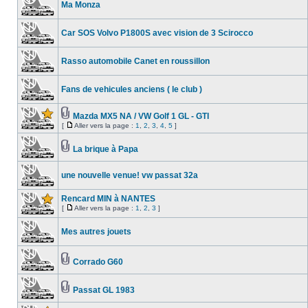
Ma Monza
Car SOS Volvo P1800S avec vision de 3 Scirocco
Rasso automobile Canet en roussillon
Fans de vehicules anciens ( le club )
Mazda MX5 NA / VW Golf 1 GL - GTI
[
Aller vers la page :
1
,
2
,
3
,
4
,
5
]
La brique à Papa
une nouvelle venue! vw passat 32a
Rencard MIN à NANTES
[
Aller vers la page :
1
,
2
,
3
]
Mes autres jouets
Corrado G60
Passat GL 1983