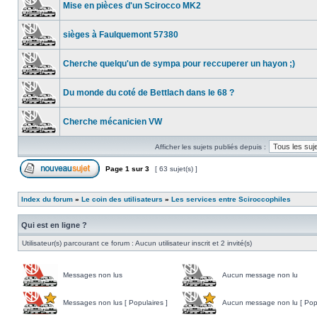
Mise en pièces d'un Scirocco MK2
sièges à Faulquemont 57380
Cherche quelqu'un de sympa pour reccuperer un hayon ;)
Du monde du coté de Bettlach dans le 68 ?
Cherche mécanicien VW
Afficher les sujets publiés depuis :
Page
1
sur
3
[ 63 sujet(s) ]
Index du forum
»
Le coin des utilisateurs
»
Les services entre Sciroccophiles
Qui est en ligne ?
Utilisateur(s) parcourant ce forum : Aucun utilisateur inscrit et 2 invité(s)
Messages non lus
Aucun message non lu
Messages non lus [ Populaires ]
Aucun message non lu [ Popu