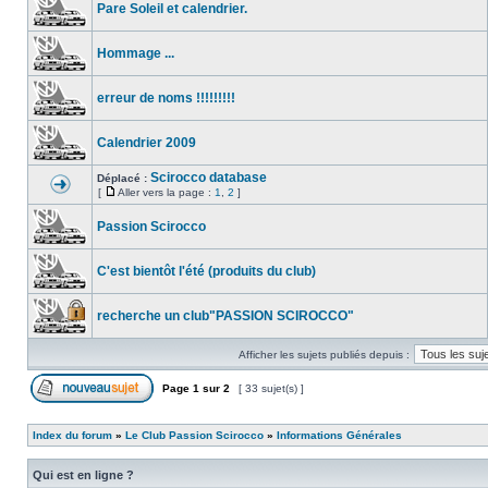
Pare Soleil et calendrier.
Hommage ...
erreur de noms !!!!!!!!!
Calendrier 2009
Scirocco database
Déplacé :
[
Aller vers la page :
1
,
2
]
Passion Scirocco
C'est bientôt l'été (produits du club)
recherche un club"PASSION SCIROCCO"
Afficher les sujets publiés depuis :
Page
1
sur
2
[ 33 sujet(s) ]
Index du forum
»
Le Club Passion Scirocco
»
Informations Générales
Qui est en ligne ?