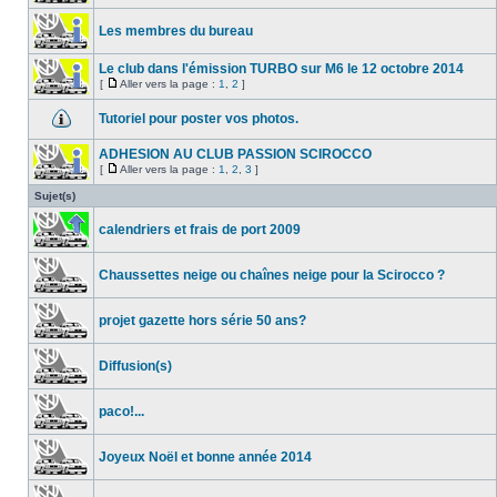
Les membres du bureau
Le club dans l'émission TURBO sur M6 le 12 octobre 2014
[
Aller vers la page :
1
,
2
]
Tutoriel pour poster vos photos.
ADHESION AU CLUB PASSION SCIROCCO
[
Aller vers la page :
1
,
2
,
3
]
Sujet(s)
calendriers et frais de port 2009
Chaussettes neige ou chaînes neige pour la Scirocco ?
projet gazette hors série 50 ans?
Diffusion(s)
paco!...
Joyeux Noël et bonne année 2014