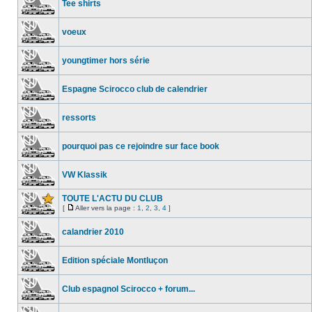
Tee shirts
voeux
youngtimer hors série
Espagne Scirocco club de calendrier
ressorts
pourquoi pas ce rejoindre sur face book
VW Klassik
TOUTE L'ACTU DU CLUB
[
Aller vers la page :
1
,
2
,
3
,
4
]
calandrier 2010
Edition spéciale Montluçon
Club espagnol Scirocco + forum...