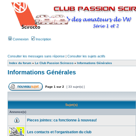
Connexion
Inscription
Consulter les messages sans réponse
|
Consulter les sujets actifs
Index du forum
»
Le Club Passion Scirocco
»
Informations Générales
Informations Générales
Page
1
sur
2
[ 33 sujet(s) ]
Sujet(s)
Annonce(s)
Pieces jointes: ca fonctionne à nouveau!
Les contacts et l'organisation du club