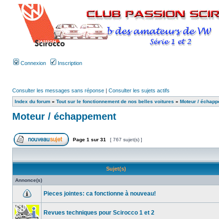
Connexion
Inscription
Consulter les messages sans réponse
|
Consulter les sujets actifs
Index du forum
»
Tout sur le fonctionnement de nos belles voitures
»
Moteur / échap
Moteur / échappement
Page
1
sur
31
[ 767 sujet(s) ]
Sujet(s)
Annonce(s)
Pieces jointes: ca fonctionne à nouveau!
Revues techniques pour Scirocco 1 et 2