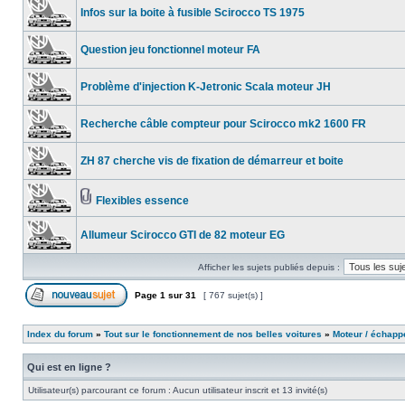
Infos sur la boite à fusible Scirocco TS 1975
Question jeu fonctionnel moteur FA
Problème d'injection K-Jetronic Scala moteur JH
Recherche câble compteur pour Scirocco mk2 1600 FR
ZH 87 cherche vis de fixation de démarreur et boite
Flexibles essence
Allumeur Scirocco GTI de 82 moteur EG
Afficher les sujets publiés depuis :
Page
1
sur
31
[ 767 sujet(s) ]
Index du forum
»
Tout sur le fonctionnement de nos belles voitures
»
Moteur / échap
Qui est en ligne ?
Utilisateur(s) parcourant ce forum : Aucun utilisateur inscrit et 13 invité(s)