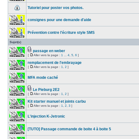
Tutoriel pour poster vos photos.
consignes pour une demande d'aide
Prévention contre l'écriture style SMS
Sujet(s)
passage en weber
[
Aller vers la page :
1
...
4
,
5
,
6
]
remplacement de l'embrayage
[
Aller vers la page :
1
,
2
]
MFA mode caché
Le Pieburg 2E2
[
Aller vers la page :
1
,
2
]
Kit starter manuel et joints carbu
[
Aller vers la page :
1
,
2
,
3
]
L'injection K-Jetronic
[TUTO] Passage commande de boite 4 à boite 5