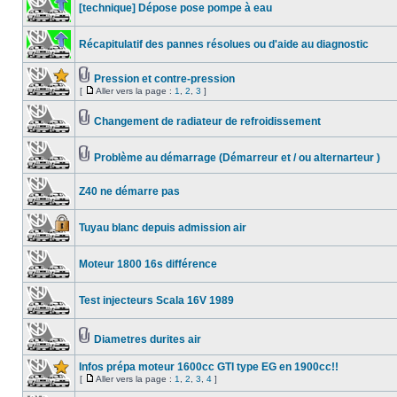
[technique] Dépose pose pompe à eau
Récapitulatif des pannes résolues ou d'aide au diagnostic
Pression et contre-pression
[
Aller vers la page :
1
,
2
,
3
]
Changement de radiateur de refroidissement
Problème au démarrage (Démarreur et / ou alternarteur )
Z40 ne démarre pas
Tuyau blanc depuis admission air
Moteur 1800 16s différence
Test injecteurs Scala 16V 1989
Diametres durites air
Infos prépa moteur 1600cc GTI type EG en 1900cc!!
[
Aller vers la page :
1
,
2
,
3
,
4
]