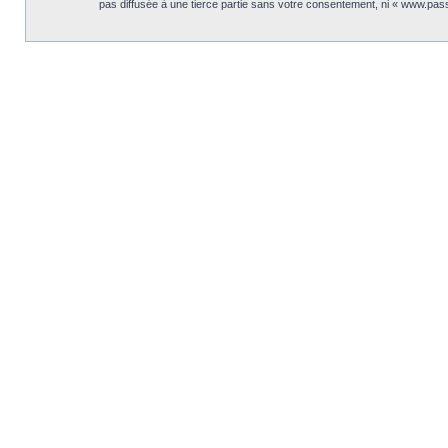
pas diffusée à une tierce partie sans votre consentement, ni « www.pas