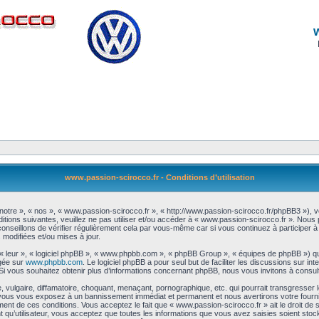
www.passion-scirocco.fr - Conditions d’utilisation
notre », « nos », « www.passion-scirocco.fr », « http://www.passion-scirocco.fr/phpBB3 »), 
itions suivantes, veuillez ne pas utiliser et/ou accéder à « www.passion-scirocco.fr ». Nou
nseillons de vérifier régulièrement cela par vous-même car si vous continuez à participer à 
modifiées et/ou mises à jour.
 « leur », « logiciel phpBB », « www.phpbb.com », « phpBB Group », « équipes de phpBB ») qu
rgée sur
www.phpbb.com
. Le logiciel phpBB a pour seul but de faciliter les discussions sur 
i vous souhaitez obtenir plus d’informations concernant phpBB, nous vous invitons à consul
vulgaire, diffamatoire, choquant, menaçant, pornographique, etc. qui pourrait transgresser l
a, vous vous exposez à un bannissement immédiat et permanent et nous avertirons votre fourn
nt de ces conditions. Vous acceptez le fait que « www.passion-scirocco.fr » ait le droit de sup
 qu’utilisateur, vous acceptez que toutes les informations que vous avez saisies soient sto