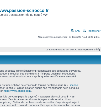
www.passion-scirocco.fr
Le site des passionnés du coupé VW
FAQ
Rechercher
Nous sommes actuellement le Jeudi 06 Août 2026 23:27
Le fuseau horaire est UTC+1 heure [Heure d’été]
vous acceptez d’être légalement responsable des conditions suivantes.
s pouvons modifier ces conditions à n’importe quel moment et nous
« www.passion-scirocco.fr » après que les modifications aient été
i est une solution de création de forums déclarée sous la «
Licence
internet, le phpBB Group n’est en aucun cas responsable de la conduite
ter
https://www.phpbb.com/
.
es lois de votre pays, le pays où « www.passion-scirocco.fr » est
isseur d’accès à internet si nous le jugeons nécessaire. Nous
primer, d’éditer, de déplacer ou de verrouiller n’importe quel sujet à
ckées dans notre base de données. Bien que cette information ne sera