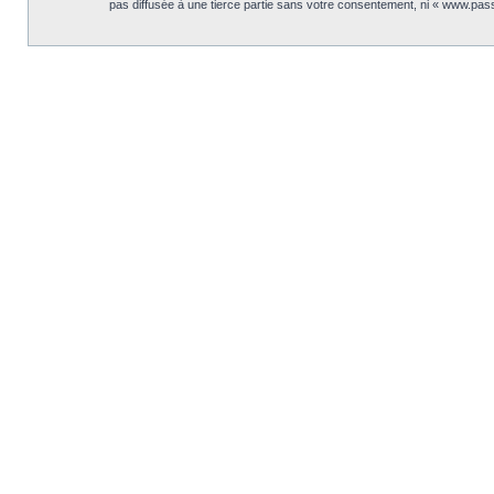
pas diffusée à une tierce partie sans votre consentement, ni « www.pas