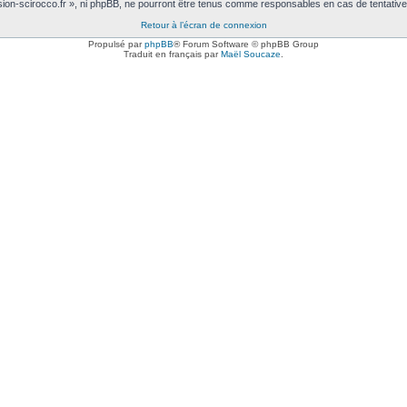
sion-scirocco.fr », ni phpBB, ne pourront être tenus comme responsables en cas de tentativ
Retour à l’écran de connexion
Propulsé par
phpBB
® Forum Software © phpBB Group
Traduit en français par
Maël Soucaze
.