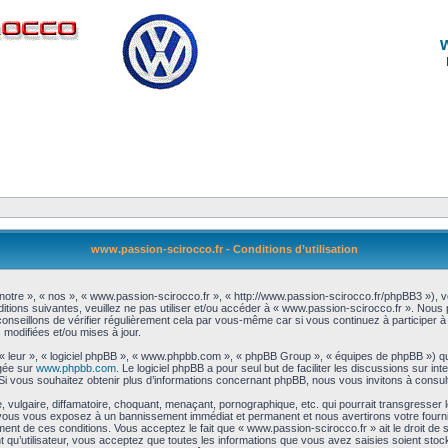
www.passion-scirocco.fr - Conditions d’utilisation
notre », « nos », « www.passion-scirocco.fr », « http://www.passion-scirocco.fr/phpBB3 »), 
itions suivantes, veuillez ne pas utiliser et/ou accéder à « www.passion-scirocco.fr ». Nou
nseillons de vérifier régulièrement cela par vous-même car si vous continuez à participer à 
modifiées et/ou mises à jour.
 « leur », « logiciel phpBB », « www.phpbb.com », « phpBB Group », « équipes de phpBB ») qu
rgée sur
www.phpbb.com
. Le logiciel phpBB a pour seul but de faciliter les discussions sur 
i vous souhaitez obtenir plus d’informations concernant phpBB, nous vous invitons à consul
vulgaire, diffamatoire, choquant, menaçant, pornographique, etc. qui pourrait transgresser l
a, vous vous exposez à un bannissement immédiat et permanent et nous avertirons votre fourn
nt de ces conditions. Vous acceptez le fait que « www.passion-scirocco.fr » ait le droit de sup
 qu’utilisateur, vous acceptez que toutes les informations que vous avez saisies soient sto