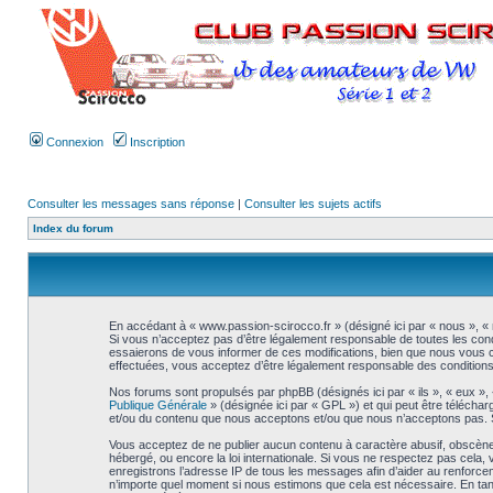
Connexion
Inscription
Consulter les messages sans réponse
|
Consulter les sujets actifs
Index du forum
En accédant à « www.passion-scirocco.fr » (désigné ici par « nous », « 
Si vous n’acceptez pas d’être légalement responsable de toutes les cond
essaierons de vous informer de ces modifications, bien que nous vous co
effectuées, vous acceptez d’être légalement responsable des conditions 
Nos forums sont propulsés par phpBB (désignés ici par « ils », « eux »,
Publique Générale
» (désignée ici par « GPL ») et qui peut être télécha
et/ou du contenu que nous acceptons et/ou que nous n’acceptons pas. S
Vous acceptez de ne publier aucun contenu à caractère abusif, obscène, 
hébergé, ou encore la loi internationale. Si vous ne respectez pas cel
enregistrons l’adresse IP de tous les messages afin d’aider au renforceme
n’importe quel moment si nous estimons que cela est nécessaire. En tant