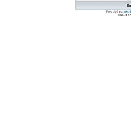
Propulsé par
php
Traduit e