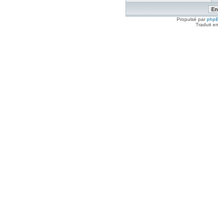
Propulsé par
php
Traduit e