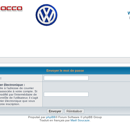
Envoyer le mot de passe
:
er électronique :
re à l’adresse de courrier
 associée à votre compte. Si
odifié par l’intermédiaire de
ôle de l’utilisateur, il s’agit
rier électronique que vous
tre inscription.
Propulsé par
phpBB
® Forum Software © phpBB Group
Traduit en français par
Maël Soucaze
.