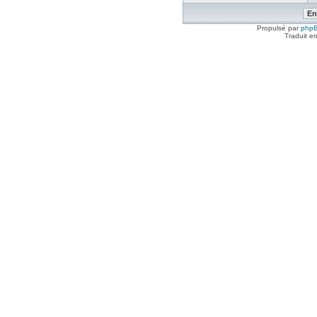
Propulsé par
php
Traduit e