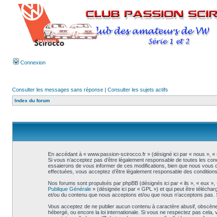
Connexion
Consulter les messages sans réponse
|
Consulter les sujets actifs
Index du forum
En accédant à « www.passion-scirocco.fr » (désigné ici par « nous », « 
Si vous n’acceptez pas d’être légalement responsable de toutes les cond
essaierons de vous informer de ces modifications, bien que nous vous co
effectuées, vous acceptez d’être légalement responsable des conditions 
Nos forums sont propulsés par phpBB (désignés ici par « ils », « eux »,
Publique Générale
» (désignée ici par « GPL ») et qui peut être télécha
et/ou du contenu que nous acceptons et/ou que nous n’acceptons pas. S
Vous acceptez de ne publier aucun contenu à caractère abusif, obscène, 
hébergé, ou encore la loi internationale. Si vous ne respectez pas cel