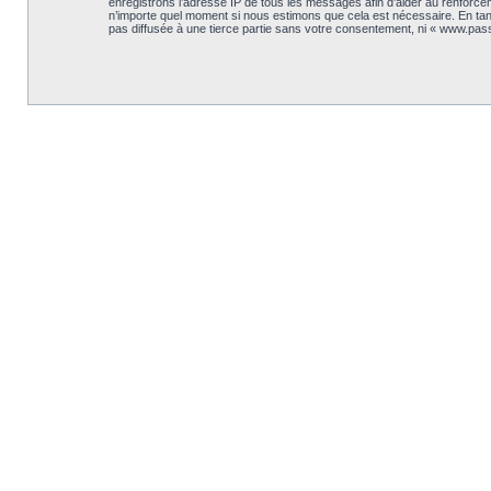
enregistrons l’adresse IP de tous les messages afin d’aider au renforceme
n’importe quel moment si nous estimons que cela est nécessaire. En tant
pas diffusée à une tierce partie sans votre consentement, ni « www.pas