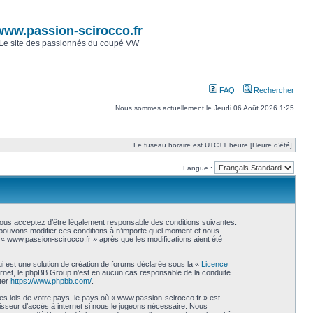
www.passion-scirocco.fr
Le site des passionnés du coupé VW
FAQ
Rechercher
Nous sommes actuellement le Jeudi 06 Août 2026 1:25
Le fuseau horaire est UTC+1 heure [Heure d’été]
Langue :
vous acceptez d’être légalement responsable des conditions suivantes.
s pouvons modifier ces conditions à n’importe quel moment et nous
« www.passion-scirocco.fr » après que les modifications aient été
i est une solution de création de forums déclarée sous la «
Licence
internet, le phpBB Group n’est en aucun cas responsable de la conduite
ter
https://www.phpbb.com/
.
es lois de votre pays, le pays où « www.passion-scirocco.fr » est
isseur d’accès à internet si nous le jugeons nécessaire. Nous