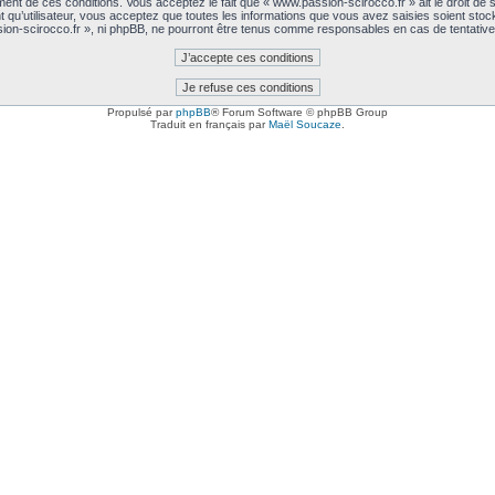
nt de ces conditions. Vous acceptez le fait que « www.passion-scirocco.fr » ait le droit de sup
 qu’utilisateur, vous acceptez que toutes les informations que vous avez saisies soient sto
sion-scirocco.fr », ni phpBB, ne pourront être tenus comme responsables en cas de tentativ
Propulsé par
phpBB
® Forum Software © phpBB Group
Traduit en français par
Maël Soucaze
.