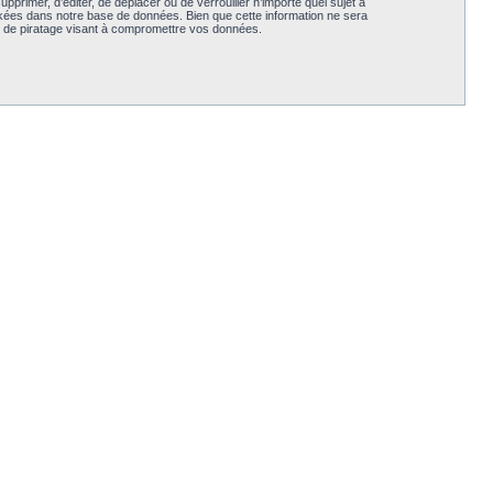
primer, d’éditer, de déplacer ou de verrouiller n’importe quel sujet à
ckées dans notre base de données. Bien que cette information ne sera
e de piratage visant à compromettre vos données.