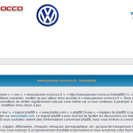
www.passion-scirocco.fr - Inscription
notre », « nos », « www.passion-scirocco.fr », « http://www.passion-scirocco.fr/phpBB3 »), 
itions suivantes, veuillez ne pas utiliser et/ou accéder à « www.passion-scirocco.fr ». Nou
nseillons de vérifier régulièrement cela par vous-même car si vous continuez à participer à 
modifiées et/ou mises à jour.
 « leur », « logiciel phpBB », « www.phpbb.com », « phpBB Group », « équipes de phpBB ») qu
rgée sur
www.phpbb.com
. Le logiciel phpBB a pour seul but de faciliter les discussions sur 
i vous souhaitez obtenir plus d’informations concernant phpBB, nous vous invitons à consul
vulgaire, diffamatoire, choquant, menaçant, pornographique, etc. qui pourrait transgresser l
a, vous vous exposez à un bannissement immédiat et permanent et nous avertirons votre fourn