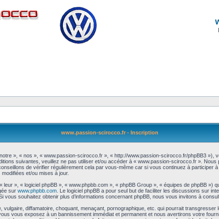
www.passion-scirocco.fr - Inscription
notre », « nos », « www.passion-scirocco.fr », « http://www.passion-scirocco.fr/phpBB3 »), 
itions suivantes, veuillez ne pas utiliser et/ou accéder à « www.passion-scirocco.fr ». Nou
nseillons de vérifier régulièrement cela par vous-même car si vous continuez à participer à 
modifiées et/ou mises à jour.
 « leur », « logiciel phpBB », « www.phpbb.com », « phpBB Group », « équipes de phpBB ») qu
rgée sur
www.phpbb.com
. Le logiciel phpBB a pour seul but de faciliter les discussions sur 
i vous souhaitez obtenir plus d’informations concernant phpBB, nous vous invitons à consul
vulgaire, diffamatoire, choquant, menaçant, pornographique, etc. qui pourrait transgresser l
a, vous vous exposez à un bannissement immédiat et permanent et nous avertirons votre fourn