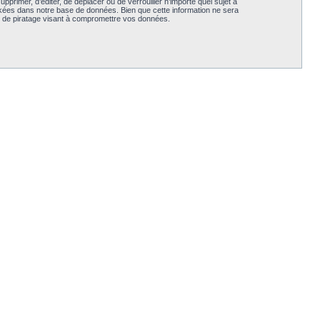
primer, d’éditer, de déplacer ou de verrouiller n’importe quel sujet à
ckées dans notre base de données. Bien que cette information ne sera
e de piratage visant à compromettre vos données.