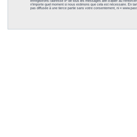
enregistrons l’adresse IP de tous les messages afin d’aider au renforceme
n’importe quel moment si nous estimons que cela est nécessaire. En tant
pas diffusée à une tierce partie sans votre consentement, ni « www.pas