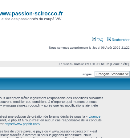
www.passion-scirocco.fr
Le site des passionnés du coupé VW
FAQ
Rechercher
Nous sommes actuellement le Jeudi 06 Août 2026 21:22
Le fuseau horaire est UTC+1 heure [Heure d’été]
Langue :
vous acceptez d’être légalement responsable des conditions suivantes.
s pouvons modifier ces conditions à n’importe quel moment et nous
« www.passion-scirocco.fr » après que les modifications aient été
i est une solution de création de forums déclarée sous la «
Licence
internet, le phpBB Group n’est en aucun cas responsable de la conduite
ter
https://www.phpbb.com/
.
es lois de votre pays, le pays où « www.passion-scirocco.fr » est
isseur d’accès à internet si nous le jugeons nécessaire. Nous