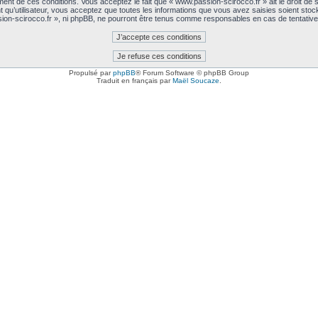
nt de ces conditions. Vous acceptez le fait que « www.passion-scirocco.fr » ait le droit de sup
 qu’utilisateur, vous acceptez que toutes les informations que vous avez saisies soient sto
sion-scirocco.fr », ni phpBB, ne pourront être tenus comme responsables en cas de tentativ
Propulsé par
phpBB
® Forum Software © phpBB Group
Traduit en français par
Maël Soucaze
.