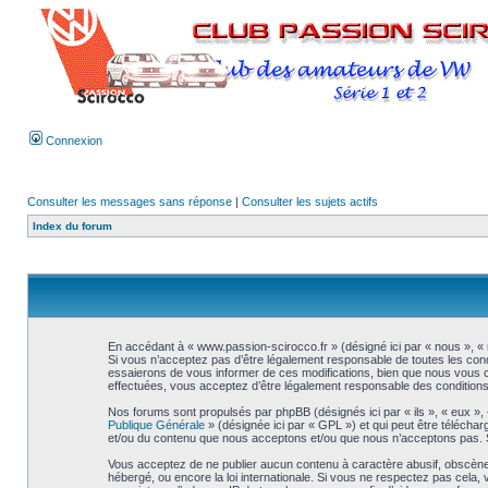
Connexion
Consulter les messages sans réponse
|
Consulter les sujets actifs
Index du forum
En accédant à « www.passion-scirocco.fr » (désigné ici par « nous », « 
Si vous n’acceptez pas d’être légalement responsable de toutes les cond
essaierons de vous informer de ces modifications, bien que nous vous co
effectuées, vous acceptez d’être légalement responsable des conditions 
Nos forums sont propulsés par phpBB (désignés ici par « ils », « eux »,
Publique Générale
» (désignée ici par « GPL ») et qui peut être télécha
et/ou du contenu que nous acceptons et/ou que nous n’acceptons pas. S
Vous acceptez de ne publier aucun contenu à caractère abusif, obscène, 
hébergé, ou encore la loi internationale. Si vous ne respectez pas cel