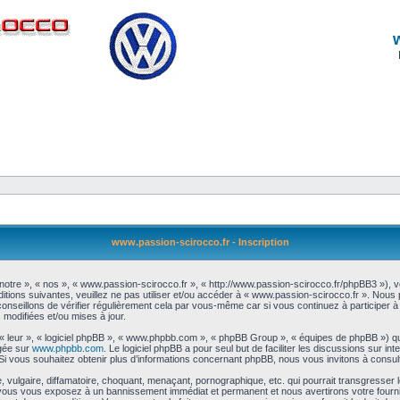
www.passion-scirocco.fr - Inscription
notre », « nos », « www.passion-scirocco.fr », « http://www.passion-scirocco.fr/phpBB3 »), 
itions suivantes, veuillez ne pas utiliser et/ou accéder à « www.passion-scirocco.fr ». Nou
nseillons de vérifier régulièrement cela par vous-même car si vous continuez à participer à 
modifiées et/ou mises à jour.
 « leur », « logiciel phpBB », « www.phpbb.com », « phpBB Group », « équipes de phpBB ») qu
rgée sur
www.phpbb.com
. Le logiciel phpBB a pour seul but de faciliter les discussions sur 
i vous souhaitez obtenir plus d’informations concernant phpBB, nous vous invitons à consul
vulgaire, diffamatoire, choquant, menaçant, pornographique, etc. qui pourrait transgresser l
a, vous vous exposez à un bannissement immédiat et permanent et nous avertirons votre fourn