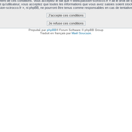
nt de ces conditions. Vous acceptez le fait que « www.passion-scirocco.fr » ait le droit de sup
 qu’utilisateur, vous acceptez que toutes les informations que vous avez saisies soient sto
sion-scirocco.fr », ni phpBB, ne pourront être tenus comme responsables en cas de tentativ
Propulsé par
phpBB
® Forum Software © phpBB Group
Traduit en français par
Maël Soucaze
.