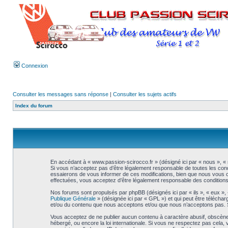
Connexion
Consulter les messages sans réponse
|
Consulter les sujets actifs
Index du forum
En accédant à « www.passion-scirocco.fr » (désigné ici par « nous », « 
Si vous n’acceptez pas d’être légalement responsable de toutes les cond
essaierons de vous informer de ces modifications, bien que nous vous co
effectuées, vous acceptez d’être légalement responsable des conditions 
Nos forums sont propulsés par phpBB (désignés ici par « ils », « eux »,
Publique Générale
» (désignée ici par « GPL ») et qui peut être télécha
et/ou du contenu que nous acceptons et/ou que nous n’acceptons pas. S
Vous acceptez de ne publier aucun contenu à caractère abusif, obscène, 
hébergé, ou encore la loi internationale. Si vous ne respectez pas cel