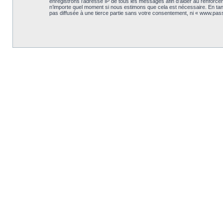
enregistrons l’adresse IP de tous les messages afin d’aider au renforceme
n’importe quel moment si nous estimons que cela est nécessaire. En tant
pas diffusée à une tierce partie sans votre consentement, ni « www.pas