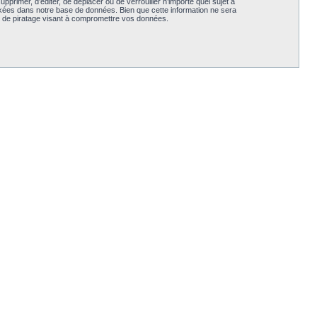
primer, d’éditer, de déplacer ou de verrouiller n’importe quel sujet à
ckées dans notre base de données. Bien que cette information ne sera
e de piratage visant à compromettre vos données.