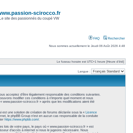
www.passion-scirocco.fr
Le site des passionnés du coupé VW
FAQ
Rechercher
Nous sommes actuellement le Jeudi 06 Août 2026 4:48
Le fuseau horaire est UTC+1 heure [Heure d’été]
Langue :
vous acceptez d’être légalement responsable des conditions suivantes.
s pouvons modifier ces conditions à n’importe quel moment et nous
« www.passion-scirocco.fr » après que les modifications aient été
i est une solution de création de forums déclarée sous la «
Licence
internet, le phpBB Group n’est en aucun cas responsable de la conduite
ter
https://www.phpbb.com/
.
es lois de votre pays, le pays où « www.passion-scirocco.fr » est
isseur d’accès à internet si nous le jugeons nécessaire. Nous