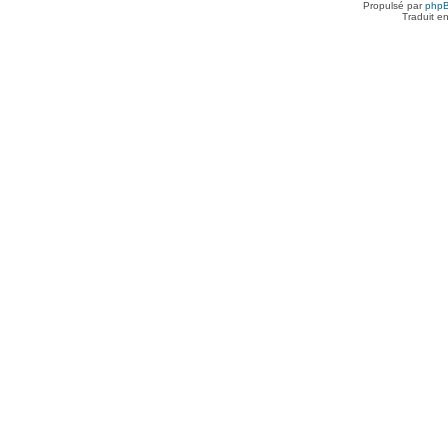
Propulsé par
php
Traduit e